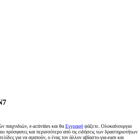
N7
 παιχνιδιών, e-activities και θα
Εγγραφή
ψάξετε. Ολοκαίνουργια
πιο πρόσφατες και περισσότερο από τις ειδήσεις των δραστηριοτήτων
ελίδες για να αγαπούν, ο ένας τον άλλον αβίαστο-για-earn και