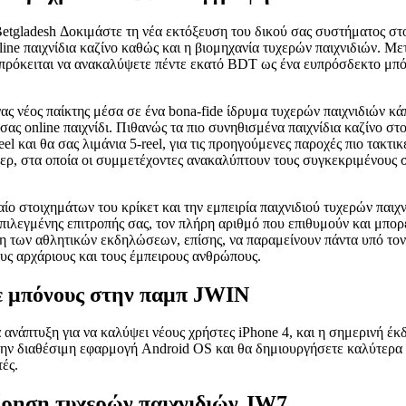
 Betgladesh Δοκιμάστε τη νέα εκτόξευση του δικού σας συστήματος σ
line παιχνίδια καζίνο καθώς και η βιομηχανία τυχερών παιχνιδιών. Μ
 πρόκειται να ανακαλύψετε πέντε εκατό BDT ως ένα ευπρόσδεκτο μπό
ένας νέος παίκτης μέσα σε ένα bona-fide ίδρυμα τυχερών παιχνιδιών κ
ας online παιχνίδι. Πιθανώς τα πιο συνηθισμένα παιχνίδια καζίνο στο 
reel και θα σας λιμάνια 5-reel, για τις προηγούμενες παροχές πιο τ
 πόκερ, στα οποία οι συμμετέχοντες ανακαλύπτουν τους συγκεκριμένου
ίο στοιχημάτων του κρίκετ και την εμπειρία παιχνιδιού τυχερών παι
πιλεγμένης επιτροπής σας, τον πλήρη αριθμό που επιθυμούν και μπορε
ψη των αθλητικών εκδηλώσεων, επίσης, να παραμείνουν πάντα υπό τον
υς αρχάριους και τους έμπειρους ανθρώπους.
τε μπόνους στην παμπ JWIN
α ανάπτυξη για να καλύψει νέους χρήστες iPhone 4, και η σημερινή έ
την διαθέσιμη εφαρμογή Android OS και θα δημιουργήσετε καλύτερα 
ές.
είρηση τυχερών παιχνιδιών JW7