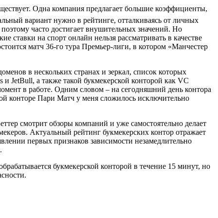
уществует. Одна компания предлагает большие коэффициенты,
альный вариант нужно в рейтинге, отталкиваясь от личных
 поэтому часто достигает внушительных значений. Но
е ставки на спорт онлайн нельзя рассматривать в качестве
остоится матч 36-го тура Премьер-лиги, в котором «Манчестер
оменов в нескольких странах и зеркал, список которых
 и JetBull, а также такой букмекерской конторой как VC
момент в работе. Одним словом – на сегодняшний день контора
кой конторе Пари Матч у меня сложилось исключительно
Беттер смотрит обзоры компаний и уже самостоятельно делает
укмекеров. Актуальный рейтинг букмекерских контор отражает
оявлении первых признаков зависимости незамедлительно
.
обрабатывается букмекерской конторой в течение 15 минут, но
асности.