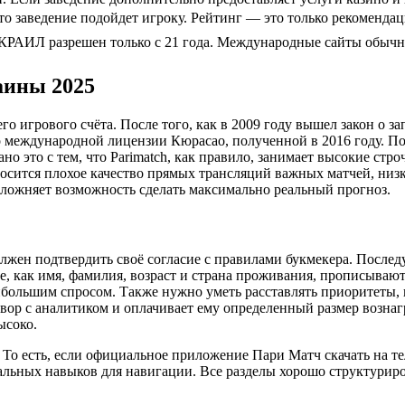
то заведение подойдет игроку. Рейтинг — это только рекоменда
 КРАИЛ разрешен только с 21 года. Международные сайты обычно
аины 2025
его игрового счёта. После того, как в 2009 году вышел закон о 
о международной лицензии Кюрасао, полученной в 2016 году. По
о это с тем, что Parimatch, как правило, занимает высокие стр
осится плохое качество прямых трансляций важных матчей, низ
ложняет возможность сделать максимально реальный прогноз.
жен подтвердить своё согласие с правилами букмекера. Послед
е, как имя, фамилия, возраст и страна проживания, прописывают
ибольшим спросом. Также нужно уметь расставлять приоритеты, 
овор с аналитиком и оплачивает ему определенный размер вознаг
ысоко.
 То есть, если официальное приложение Пари Матч скачать на те
иальных навыков для навигации. Все разделы хорошо структурир