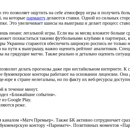
 это позволяет ощутить на себе атмосферу игры и получить боль
, на которые
пармаитч
делаются ставки. Одной из сильных сторо
пке. Это увеличивает шансы на выигрыш и делает процесс ставо
лишь нюанс легальной игры. Если вы за месяц вложите больше ср
 может похвастаться такими футбольными клубами в партнерах, 
ры Украины стараются обеспечить широкую роспись не только на
и на пути к выигрышу, важно оценить рейтинг аналитиков. Спе
ы на грядущие матчи. Также реально и детально оценить ситуац
позволит делать прогнозы даже при нестабильном интернете. К 
ые букмекерские конторы работают на основании лицензии. Она 
де-юре в стране нелегальны, но по факту их веб-ресурсы доступ
й в течение минут.
раздел «Ближайшие события».
из Google Play.
ляются реже.
м каналом «Матч Премьер». Также БК активно сотрудничает сра
 букмекерскую контору «Париматч». Позитивных моментов «Пари