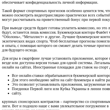
обеспечивает конфиденциальность личной информации.
Такой формат спортивных прогнозов особенно ценится тем, что
можно посмотреть видеотрансляцию практически всех событий
могут рассчитывать на приветственный бонус при первой поку
При выводе средств будьте готовы уплатить комиссию, но это 
будут, останется лишь комиссия. Букмекерская контора Фавбет
“Оболонь», “Металлист» и другие. Лучшие букмекерские конто
экзотических видах спорта. Чтоб бесплатные прогнозы помогл
и опыта, с помощью которого он сможет делать точные прогноз
для будущего исхода.
Для игры в смартфоне лучше установить приложение, которое 
везде или доступна версия только для одной системы. Легальн
онлайн на сайтах. Иностранные площадки для ставок на спорт 
Все онлайн-ставки обрабатываются букмекерской конторо
Для этого необходимо зайти на сайт букмекера и найти 
Это позволит устанавливать приложения, загруженные не 
Поединки Первой лиги или Кубка Украины в линии появ
сайту.
крупных спонсорских контрактов – партнерство со спортивны
лиги. Вот и подошло наше с вами увлекательное погружение в