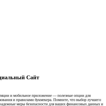
ициальный Сайт
ансляции и мобильное приложение — полезные опции для
зования и правилами букмекера. Помните, что выбор лучшего
т надежные меры безопасности для ваших финансовых данных и