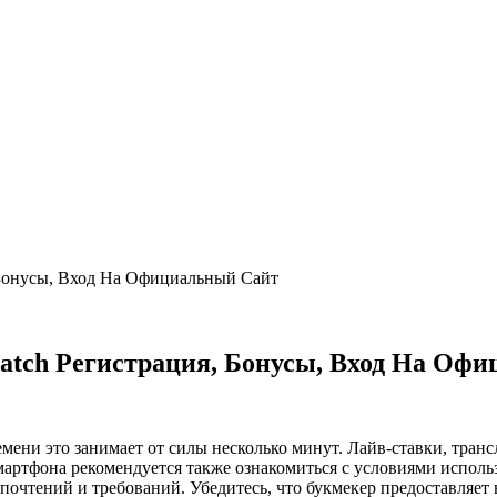
 Бонусы, Вход На Официальный Сайт
atch Регистрация, Бонусы, Вход На Оф
времени это занимает от силы несколько минут. Лайв-ставки, тр
артфона рекомендуется также ознакомиться с условиями исполь
дпочтений и требований. Убедитесь, что букмекер предоставляе