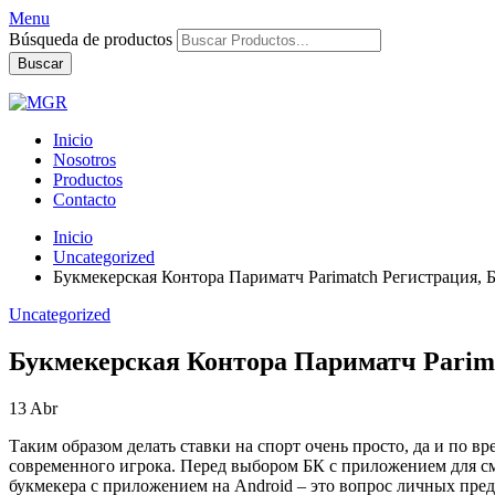
Menu
Búsqueda de productos
Buscar
Inicio
Nosotros
Productos
Contacto
Inicio
Uncategorized
Букмекерская Контора Париматч Parimatch Регистрация,
Uncategorized
Букмекерская Контора Париматч Parim
13
Abr
Таким образом делать ставки на спорт очень просто, да и по 
современного игрока. Перед выбором БК с приложением для см
букмекера с приложением на Android – это вопрос личных пре