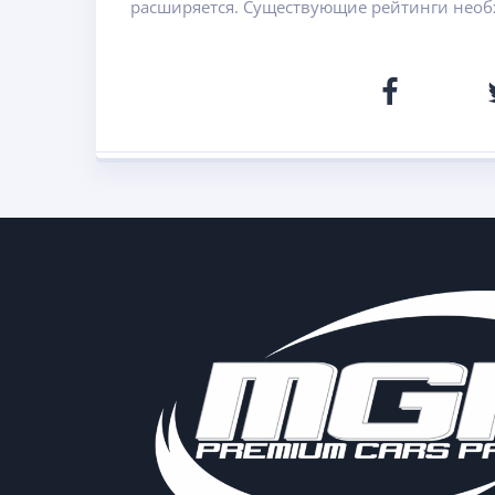
расширяется. Существующие рейтинги необх