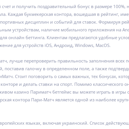
счет и получить поздравительный бонус в размере 100%, но
ла. Каждая букмекерская контора, вошедшая в рейтинг, им
спортивных дисциплин и событий для ставок. Формируя ре
ьным устройствам, наличие мобильного приложения на Andr
 для онлайн беттинга. Клиентам предлагаются удобные усл
жение для устройств iOS, Андроид, Windows, MacOS.
 Матч, лучше перепроверить правильность заполнения всех 
й, поставив галочку в определенном поле, а также подтве
иМатч. Стоит поговорить о самых важных, тех бонусах, кот
онторе и делать ставки на спорт. Помимо классического он
живом казино Париматч бетгеймс вы можете играть в игры
керская контора Пари-Матч является одной из наиболее к
вропейских языках, включая украинский. Список действующ