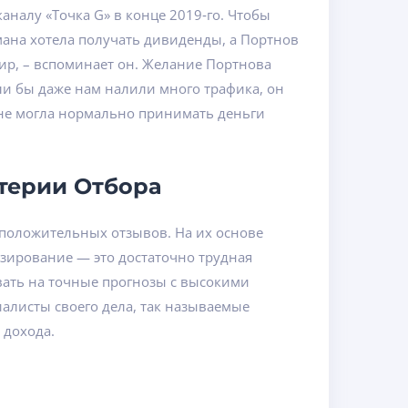
аналу «Точка G» в конце 2019‑го. Чтобы
ана хотела получать дивиденды, а Портнов
ир, – вспоминает он. Желание Портнова
если бы даже нам налили много трафика, он
 не могла нормально принимать деньги
терии Отбора
з положительных отзывов. На их основе
зирование — это достаточно трудная
ывать на точные прогнозы с высокими
алисты своего дела, так называемые
 дохода.