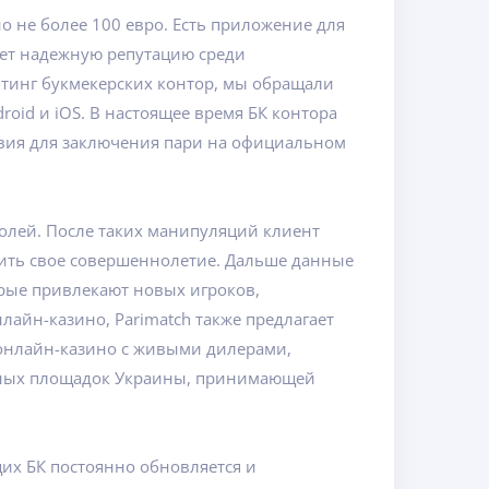
 не более 100 евро. Есть приложение для
еет надежную репутацию среди
йтинг букмекерских контор, мы обращали
oid и iOS. В настоящее время БК контора
овия для заключения пари на официальном
полей. После таких манипуляций клиент
рдить свое совершеннолетие. Дальше данные
орые привлекают новых игроков,
лайн-казино, Parimatch также предлагает
 онлайн-казино с живыми дилерами,
рупных площадок Украины, принимающей
их БК постоянно обновляется и