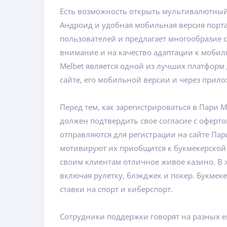
Есть возможность открыть мультивалютный 
Андроид и удобная мобильная версия порта
пользователей и предлагает многообразие 
внимание и на качество адаптации к мобил
Melbet является одной из лучших платформ
сайте, его мобильной версии и через прило
Перед тем, как зарегистрироваться в Пари
должен подтвердить свое согласие с оферто
отправляются для регистрации на сайте Пар
мотивируют их приобщится к букмекерской к
своим клиентам отличное живое казино. В 
включая рулетку, блэкджек и покер. Букме
ставки на спорт и киберспорт.
Сотрудники поддержки говорят на разных е