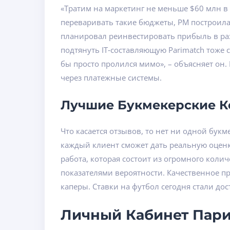
«Тратим на маркетинг не меньше $60 млн в 
переваривать такие бюджеты, PM построил
планировал реинвестировать прибыль в раз
подтянуть IT‑составляющую Parimatch тоже с
бы просто пролился мимо», – объясняет он
через платежные системы.
Лучшие Букмекерские Ко
Что касается отзывов, то нет ни одной бук
каждый клиент сможет дать реальную оценк
работа, которая состоит из огромного коли
показателями вероятности. Качественное п
каперы. Ставки на футбол сегодня стали д
Личный Кабинет Пар