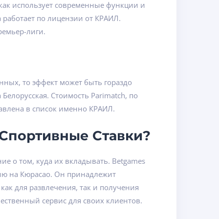
 как использует современные функции и
а работает по лицензии от КРАИЛ.
ремьер-лиги.
нных, то эффект может быть гораздо
елорусская. Стоимость Parimatch, по
ставлена в список именно КРАИЛ.
 Спортивные Ставки?
ие о том, куда их вкладывать. Betgames
ию на Кюрасао. Он принадлежит
как для развлечения, так и получения
ественный сервис для своих клиентов.