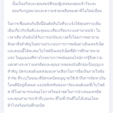
นั้นเป็นจริงและคุณสมบัติของผู้เล่นของคุณเข้าใจและ
ยอมรับกฎหมายและความช่วยเหลือของคาสิโนใหม่เอี่ยม
ในการเชื่อมต่อกับสิ่งนี้ฉันตัดสินใจที่จะแจ้งให้คุณทราบเพิ่ม
เติมเกี่ยวกับข้อดีและคุณจะเสียเปรียบระบบค่านายหน้า ใน
เวลาเดียวกันฉันได้รับการปกป้องบางครั้งโดยการพยายาม
ค้นหาสิ่งสำคัญในสถานประกอบการการพนันทางอินเทอร์เน็ต
และตอนนี้ได้สะสมเว็บไซต์อินเทอร์เน็ตที่มีการศึกษาหลาย
แห่ง ในมุมมองที่ห่างไกลจากการพนันออนไลน์การรู้ถึงความ
แตกต่างระหว่างเครดิตและคุณอาจลดลงบันทึกย่อเป็นกุญแจ
สำคัญ บัตรแฮนด์เมดส่งมอบทางเลือกในการยืมเงินภายในข้อ
จำกัด ที่ระบุในขณะที่บัตรเดบิตอนุญาตให้เข้าถึงการจัดหาเงิน
โอนที่มีอยู่ทั้งหมด แอปพลิเคชันของการ์ดแฮนด์เมดที่เว็บไซต์
คาสิโนสามารถเสนอโอกาสใหม่ล่าสุดในการนำเสนอเครดิต
และคุณสามารถเข้าถึง perks ที่ไม่ซ้ำกันที่ไม่ได้เสนอโดย
ทั่วไปพร้อมบันทึกเดบิต