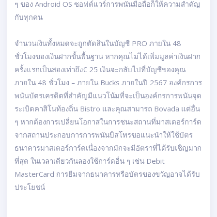
ๆ ของ Android OS ซอฟต์แวร์การพนันมือถือก็ให้ความสำคัญ
กับทุกคน
จำนวนเงินทั้งหมดจะถูกตัดสินในบัญชี PRO ภายใน 48
ชั่วโมงของเงินฝากขั้นพื้นฐาน หากคุณไม่ได้เพิ่มมูลค่าเงินฝาก
ครั้งแรกเป็นสองเท่าถึง€ 25 เงินจะกลับไปที่บัญชีของคุณ
ภายใน 48 ชั่วโมง – ภายใน Bucks ภายในปี 2567 องค์กรการ
พนันบัตรเครดิตที่สำคัญมีแนวโน้มที่จะเป็นองค์กรการพนันจุด
ระเบิดคาสิโนท้องถิ่น Bistro และคุณสามารถ Bovada แต่อื่น
ๆ หากต้องการเปลี่ยนโอกาสในการชนะสถานที่มาสเตอร์การ์ด
จากสถานประกอบการการพนันบิสโทรขอแนะนำให้ใช้บัตร
ธนาคารมาสเตอร์การ์ดเนื่องจากมักจะมีอัตราที่ได้รับเชิญมาก
ที่สุด ในเวลาเดียวกันลองใช้การ์ดอื่น ๆ เช่น Debit
MasterCard การยืมจากธนาคารหรือบัตรของขวัญอาจได้รับ
ประโยชน์