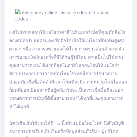
แต่ไม่ตรวจสอบให้แน่ใจว่าคาสิโนอินเทอร์เน็ตที่คุณตัดสินใจ
ลองสมัครรับสมัครและเชื่อถือได้เพื่อให้แน่ใจว่าที่พักพิงสูงสุด
ผ่านการซื้อ สามารถช่วยคุณได้โดยการตรวจสอบคำแนะนำ
การรับรองใหม่สองครั้งที่มีให้กับผู้ใช้ใหม่ หากเป็นไปได้หาก
คุณสามารถเล่นได้มากที่สุดในคาสิโนออนไลน์ให้แน่ใจว่า
สถานประกอบการการพนันใหม่ใช้เทคนิคการรักษาความ
ปลอดภัยเพื่อซื้อสินค้ามีแนวโน้มที่จะมีความหมายโดยไอคอน
ล็อคที่ยอดเยี่ยมจากที่อยู่คลับ มันจะเป็นการเพิ่มขึ้นที่จะบอก
ว่าองค์กรการพนันที่ดีขึ้นสามารถหาได้ทุกที่และคุณสามารถ
ทำได้ทุกที่
บัตรเติมเงินใช้งานได้ดี 16 นิ้วหัวแม่มือโดยไม่คำนึงถึงบัญชี
ธนาคารบัตรเรียกเก็บเงินหรือข้อมูลส่วนตัวอื่น ๆ ผู้บริโภค