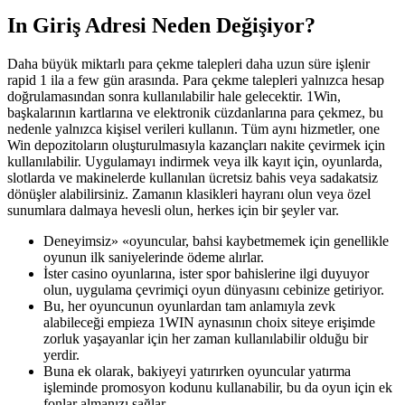
In Giriş Adresi Neden Değişiyor?
Daha büyük miktarlı para çekme talepleri daha uzun süre işlenir
rapid 1 ila a few gün arasında. Para çekme talepleri yalnızca hesap
doğrulamasından sonra kullanılabilir hale gelecektir. 1Win,
başkalarının kartlarına ve elektronik cüzdanlarına para çekmez, bu
nedenle yalnızca kişisel verileri kullanın. Tüm aynı hizmetler, one
Win depozitoların oluşturulmasıyla kazançları nakite çevirmek için
kullanılabilir. Uygulamayı indirmek veya ilk kayıt için, oyunlarda,
slotlarda ve makinelerde kullanılan ücretsiz bahis veya sadakatsiz
dönüşler alabilirsiniz. Zamanın klasikleri hayranı olun veya özel
sunumlara dalmaya hevesli olun, herkes için bir şeyler var.
Deneyimsiz» «oyuncular, bahsi kaybetmemek için genellikle
oyunun ilk saniyelerinde ödeme alırlar.
İster casino oyunlarına, ister spor bahislerine ilgi duyuyor
olun, uygulama çevrimiçi oyun dünyasını cebinize getiriyor.
Bu, her oyuncunun oyunlardan tam anlamıyla zevk
alabileceği empieza 1WIN aynasının choix siteye erişimde
zorluk yaşayanlar için her zaman kullanılabilir olduğu bir
yerdir.
Buna ek olarak, bakiyeyi yatırırken oyuncular yatırma
işleminde promosyon kodunu kullanabilir, bu da oyun için ek
fonlar almanızı sağlar.