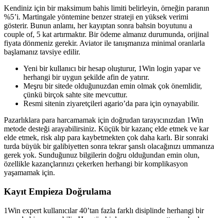
Kendiniz için bir maksimum bahis limiti belirleyin, örneğin paranın
%5’i. Martingale yöntemine benzer strateji en yüksek verimi
gösterir. Bunun anlamı, her kayıptan sonra bahsin boyutunu a
couple of, 5 kat artırmaktır. Bir ödeme almanız durumunda, orijinal
fiyata dönmeniz gerekir. Aviator ile tanışmanıza minimal oranlarla
başlamanız tavsiye edilir.
Yeni bir kullanıcı bir hesap oluşturur, 1Win login yapar ve
herhangi bir uygun şekilde afin de yatırır.
Meşru bir sitede olduğunuzdan emin olmak çok önemlidir,
çünkü birçok sahte site mevcuttur.
Resmi sitenin ziyaretçileri agario’da para için oynayabilir.
Pazarlıklara para harcamamak için doğrudan tarayıcınızdan 1Win
metode desteği arayabilirsiniz. Küçük bir kazanç elde etmek ve kar
elde etmek, risk alıp para kaybetmekten çok daha karlı. Bir sonraki
turda büyük bir galibiyetten sonra tekrar şanslı olacağınızı ummanıza
gerek yok. Sunduğunuz bilgilerin doğru olduğundan emin olun,
özellikle kazançlarınızı çekerken herhangi bir komplikasyon
yaşamamak için.
Kayıt Empieza Doğrulama
1Win expert kullanıcılar 40’tan fazla farklı disiplinde herhangi bir