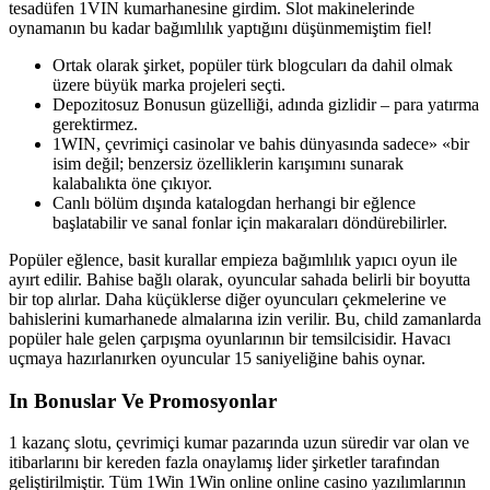
tesadüfen 1VIN kumarhanesine girdim. Slot makinelerinde
oynamanın bu kadar bağımlılık yaptığını düşünmemiştim fiel!
Ortak olarak şirket, popüler türk blogcuları da dahil olmak
üzere büyük marka projeleri seçti.
Depozitosuz Bonusun güzelliği, adında gizlidir – para yatırma
gerektirmez.
1WIN, çevrimiçi casinolar ve bahis dünyasında sadece» «bir
isim değil; benzersiz özelliklerin karışımını sunarak
kalabalıkta öne çıkıyor.
Canlı bölüm dışında katalogdan herhangi bir eğlence
başlatabilir ve sanal fonlar için makaraları döndürebilirler.
Popüler eğlence, basit kurallar empieza bağımlılık yapıcı oyun ile
ayırt edilir. Bahise bağlı olarak, oyuncular sahada belirli bir boyutta
bir top alırlar. Daha küçüklerse diğer oyuncuları çekmelerine ve
bahislerini kumarhanede almalarına izin verilir. Bu, child zamanlarda
popüler hale gelen çarpışma oyunlarının bir temsilcisidir. Havacı
uçmaya hazırlanırken oyuncular 15 saniyeliğine bahis oynar.
In Bonuslar Ve Promosyonlar
1 kazanç slotu, çevrimiçi kumar pazarında uzun süredir var olan ve
itibarlarını bir kereden fazla onaylamış lider şirketler tarafından
geliştirilmiştir. Tüm 1Win 1Win online online casino yazılımlarının