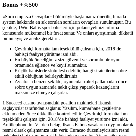
Bonus +%500
«Soru empieza Cevaplar» bölümüyle başlamanız önerilir, burada
system hakkında en sık sorulan soruların cevapları sunulmuştur. Bu
şekilde, 1Win Bahis spor bahisleri için potansiyelinizi artırma
konusunda mükemmel bir fırsat sunar. Ve onları ayrıştırmak, dikkatli
bir anlayış ve analiz gerektirir.
Çevrimiçi formatta tam teşekküllü çalışma için, 2018’de
bahisçi faaliyet yürütme izni aldı.
En büyük önceliğimiz size güvenli ve sorumlu bir oyun
ortamında eğlence ve keyif sunmaktır.
Küçük bahislerle slotu test edebilir, hangi stratejilerin sobre
etkili olduğunu belirleyebilirsiniz.
Aviator’a benzer şekilde, oyuncular roket patlamadan önce
sobre uygun zamanda nakit çıkışı yaparak kazançlarını
maksimize etmeye çalışırlar.
1 Succeed casino aynasındaki position makineleri lisanslı
sağlayıcılar tarafından sağlanır. Yazılım, kumarhane çeşitlerine
eklenmeden önce dikkatlice kontrol edilir. Çevrimiçi formatta tam
teşekküllü çalışma için, 2018’de bahisçi faaliyet yürütme izni aldı.
Antillephone In. V. ‘den betagt lisans Kıbrıs yasalarına uygun olarak
resmi olarak çalışmanıza izin verir. Curacao düzenleyicisinin resmi
belgeleri choix sayfanın alt bilgisinde mevcuttur. Ziyaretçiler maç