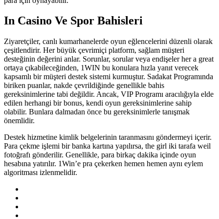
para için oynayabilir.
In Casino Ve Spor Bahisleri
Ziyaretçiler, canlı kumarhanelerde oyun eğlencelerini düzenli olarak
çeşitlendirir. Her büyük çevrimiçi platform, sağlam müşteri
desteğinin değerini anlar. Sorunlar, sorular veya endişeler her a great
ortaya çıkabileceğinden, 1WIN bu konulara hızla yanıt verecek
kapsamlı bir müşteri destek sistemi kurmuştur. Sadakat Programında
biriken puanlar, nakde çevrildiğinde genellikle bahis
gereksinimlerine tabi değildir. Ancak, VIP Programı aracılığıyla elde
edilen herhangi bir bonus, kendi oyun gereksinimlerine sahip
olabilir. Bunlara dalmadan önce bu gereksinimlerle tanışmak
önemlidir.
Destek hizmetine kimlik belgelerinin taranmasını göndermeyi içerir.
Para çekme işlemi bir banka kartına yapılırsa, the girl iki tarafa weil
fotoğrafı gönderilir. Genellikle, para birkaç dakika içinde oyun
hesabına yatırılır. 1Win’e pra çekerken hemen hemen aynı eylem
algoritması izlenmelidir.