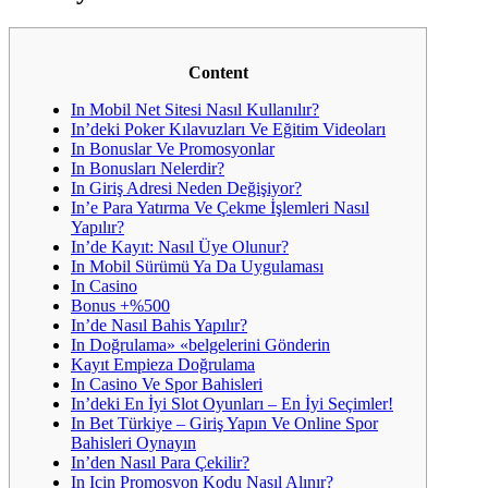
Content
In Mobil Net Sitesi Nasıl Kullanılır?
In’deki Poker Kılavuzları Ve Eğitim Videoları
In Bonuslar Ve Promosyonlar
In Bonusları Nelerdir?
In Giriş Adresi Neden Değişiyor?
In’e Para Yatırma Ve Çekme İşlemleri Nasıl
Yapılır?
In’de Kayıt: Nasıl Üye Olunur?
In Mobil Sürümü Ya Da Uygulaması
In Casino
Bonus +%500
In’de Nasıl Bahis Yapılır?
In Doğrulama» «belgelerini Gönderin
Kayıt Empieza Doğrulama
In Casino Ve Spor Bahisleri
In’deki En İyi Slot Oyunları – En İyi Seçimler!
In Bet Türkiye – Giriş Yapın Ve Online Spor
Bahisleri Oynayın
In’den Nasıl Para Çekilir?
In Için Promosyon Kodu Nasıl Alınır?