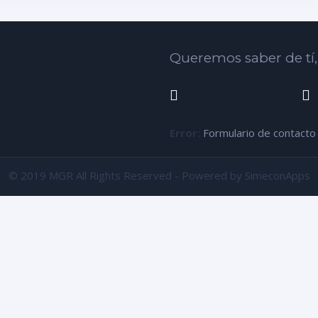
Queremos saber de tí
Error:
Formulario de contacto
© 2019 MGR All Rights Reserved - Powered by SimeconApps