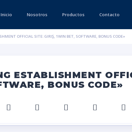
Inicio
Nosotros
Productos
Contacto
HMENT OFFICIAL SITE: GIRIŞ, 1WIN BET, SOFTWARE, BONUS CODE»
G ESTABLISHMENT OFFICI
OFTWARE, BONUS CODE»