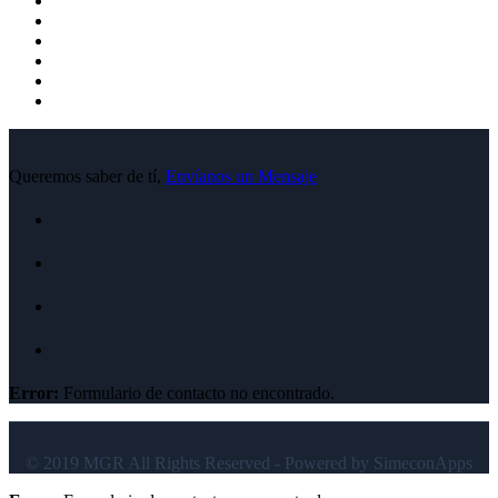
Queremos saber de tí,
Envíanos un Mensaje
Error:
Formulario de contacto no encontrado.
© 2019 MGR All Rights Reserved - Powered by SimeconApps