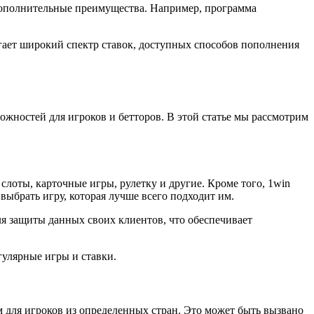
 дополнительные преимущества. Например, программа
гает широкий спектр ставок, доступных способов пополнения
ожностей для игроков и бетторов. В этой статье мы рассмотрим
слоты, карточные игры, рулетку и другие. Кроме того, 1win
выбрать игру, которая лучше всего подходит им.
я защиты данных своих клиентов, что обеспечивает
гулярные игры и ставки.
м для игроков из определенных стран. Это может быть вызвано