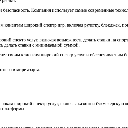
е рынки.
 и безопасность. Компания использует самые современные техно
оим клиентам широкий спектр игр, включая рулетку, блэкджек, по
рокий спектр услуг, включая возможность делать ставки на спо
ть делать ставки с минимальной суммой.
лагает своим клиентам широкий спектр услуг и обеспечивает им 
тнера в мире азарта.
игрокам широкий спектр услуг, включая казино и букмекерскую 
й платформы.