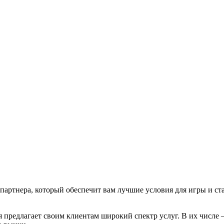
артнера, который обеспечит вам лучшие условия для игры и став
ая предлагает своим клиентам широкий спектр услуг. В их числе 