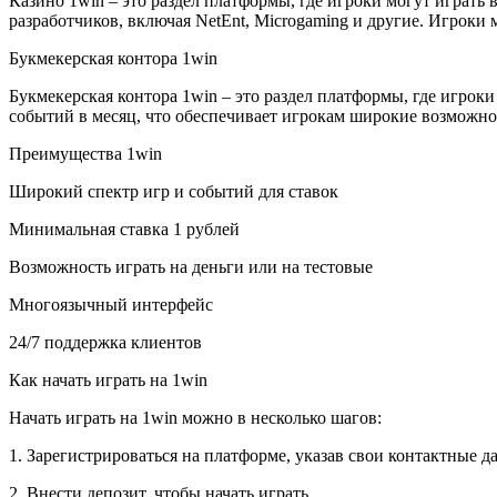
Казино 1win – это раздел платформы, где игроки могут играть 
разработчиков, включая NetEnt, Microgaming и другие. Игроки 
Букмекерская контора 1win
Букмекерская контора 1win – это раздел платформы, где игроки
событий в месяц, что обеспечивает игрокам широкие возможнос
Преимущества 1win
Широкий спектр игр и событий для ставок
Минимальная ставка 1 рублей
Возможность играть на деньги или на тестовые
Многоязычный интерфейс
24/7 поддержка клиентов
Как начать играть на 1win
Начать играть на 1win можно в несколько шагов:
1. Зарегистрироваться на платформе, указав свои контактные 
2. Внести депозит, чтобы начать играть