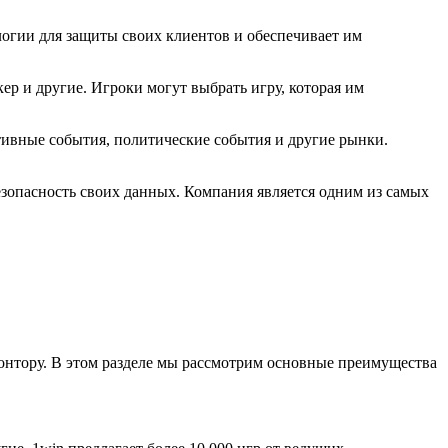
логии для защиты своих клиентов и обеспечивает им
кер и другие. Игроки могут выбрать игру, которая им
ртивные события, политические события и другие рынки.
безопасность своих данных. Компания является одним из самых
контору. В этом разделе мы рассмотрим основные преимущества