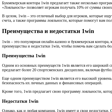
Букмекерская контора 1win предлагает также несколько прогр
«Лояльность» позволяет игрокам получать 10% от суммы своих 
В целом, 1win – это отличный выбор для игроков, которые ищ
счета, а также программы лояльности, которые помогут вам п
Преимущества и недостатки 1win
1win – это популярная онлайн-казино и букмекерская контора,
преимущества и недостатки 1win, чтобы помочь вам сделать б
Преимущества 1win
Одним из основных преимуществ 1win является его широкий спе
предлагает более 20 спортсменских дисциплин, включая футбол,
Еще одним преимуществом 1win является его высокий уровень 
безопасность их личных данных и финансовых операций.
Кроме того, 1win предлагает свою программу лояльности, кото
Недостатки 1win
Однако, как и любая компания, 1win имеет и свои недостатки.