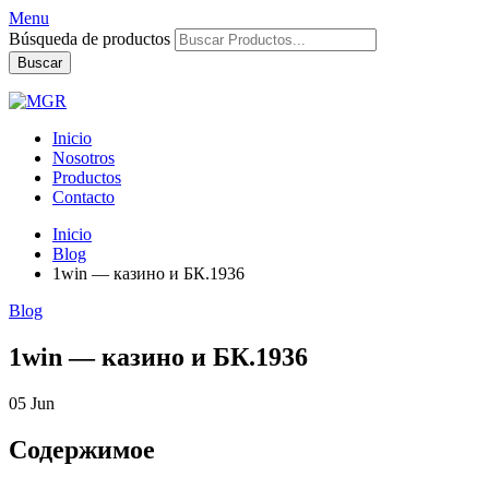
Menu
Búsqueda de productos
Buscar
Inicio
Nosotros
Productos
Contacto
Inicio
Blog
1win — казино и БК.1936
Blog
1win — казино и БК.1936
05
Jun
Содержимое