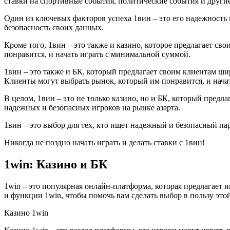
ставки на спортивные события, политические события и други
Один из ключевых факторов успеха 1вин – это его надежность
безопасность своих данных.
Кроме того, 1вин – это также и казино, которое предлагает св
понравится, и начать играть с минимальной суммой.
1вин – это также и БК, который предлагает своим клиентам ши
Клиенты могут выбрать рынок, который им понравится, и нача
В целом, 1вин – это не только казино, но и БК, который пред
надежных и безопасных игроков на рынке азарта.
1вин – это выбор для тех, кто ищет надежный и безопасный пар
Никогда не поздно начать играть и делать ставки с 1вин!
1win: Казино и БК
1win – это популярная онлайн-платформа, которая предлагает 
и функции 1win, чтобы помочь вам сделать выбор в пользу это
Казино 1win