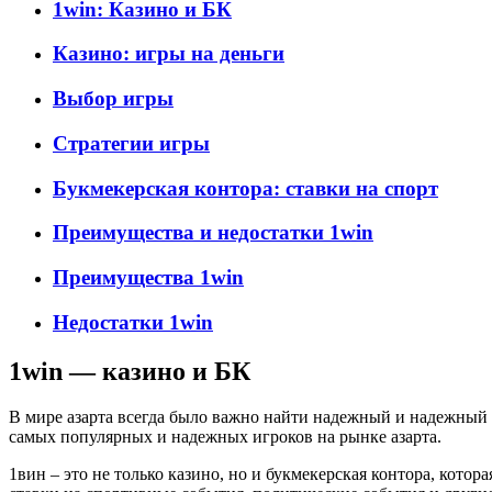
1win: Казино и БК
Казино: игры на деньги
Выбор игры
Стратегии игры
Букмекерская контора: ставки на спорт
Преимущества и недостатки 1win
Преимущества 1win
Недостатки 1win
1win — казино и БК
В мире азарта всегда было важно найти надежный и надежный п
самых популярных и надежных игроков на рынке азарта.
1вин – это не только казино, но и букмекерская контора, котор