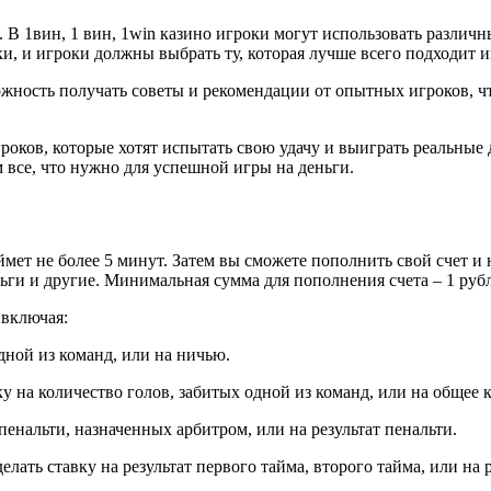
. В 1вин, 1 вин, 1win казино игроки могут использовать различны
и, и игроки должны выбрать ту, которая лучше всего подходит и
можность получать советы и рекомендации от опытных игроков, 
гроков, которые хотят испытать свою удачу и выиграть реальные
м все, что нужно для успешной игры на деньги.
аймет не более 5 минут. Затем вы сможете пополнить свой счет и 
ьги и другие. Минимальная сумма для пополнения счета – 1 руб
 включая:
одной из команд, или на ничью.
ку на количество голов, забитых одной из команд, или на общее 
пенальти, назначенных арбитром, или на результат пенальти.
елать ставку на результат первого тайма, второго тайма, или на