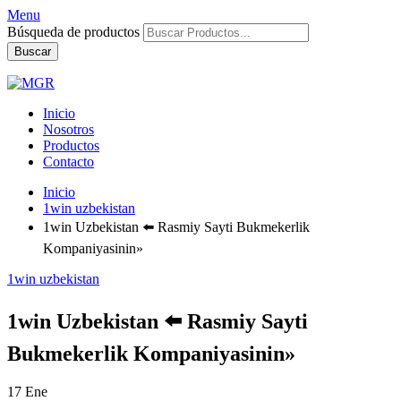
Menu
Búsqueda de productos
Buscar
Inicio
Nosotros
Productos
Contacto
Inicio
1win uzbekistan
1win Uzbekistan ⬅️ Rasmiy Sayti Bukmekerlik
Kompaniyasinin»
1win uzbekistan
1win Uzbekistan ⬅️ Rasmiy Sayti
Bukmekerlik Kompaniyasinin»
17
Ene