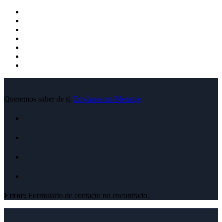
Queremos saber de tí,
Envíanos un Mensaje
Error:
Formulario de contacto no encontrado.