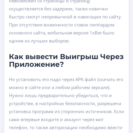
невозможен со страницы и страницу
осуществляется без задержек, также новички
быстро смогут непривычной в навигации по сайту.
При отсутствие возможности ставок пиппардом
основного сайта, мобильная версия 1xBet было
одним из лучших выборов.
Как вывести Выигрыш Через
Приложение?
Но установить его надо через APK-файл (скачать его
можно в сайте или а любом рабочем зеркале).
Нужно лишь предварительно убедиться, что и
устройстве, в настройках безопасности, разрешена
установка программ из сторонних источников. Если
сами впервые входите и аккаунт через миг
телефон, то также авторизации необходимо ввести