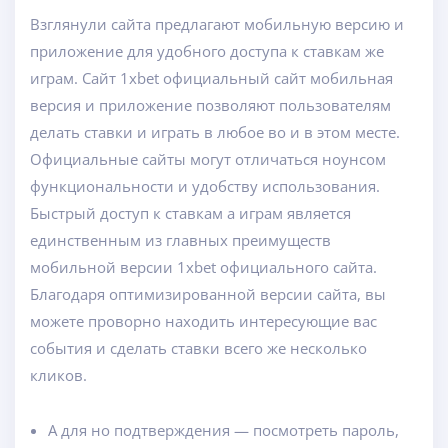
Взглянули сайта предлагают мобильную версию и
приложение для удобного доступа к ставкам же
играм. Сайт 1xbet официальный сайт мобильная
версия и приложение позволяют пользователям
делать ставки и играть в любое во и в этом месте.
Официальные сайты могут отличаться ноунсом
функциональности и удобству использования.
Быстрый доступ к ставкам а играм является
единственным из главных преимуществ
мобильной версии 1xbet официального сайта.
Благодаря оптимизированной версии сайта, вы
можете проворно находить интересующие вас
события и сделать ставки всего же несколько
кликов.
А для но подтверждения — посмотреть пароль,