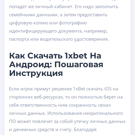
попадет же личный кабинет. Его надо заполнить
семейными данными, а затем предоставить
цифровую копию или фотографию
идентифицирующего документа, например,
паспорта или водительского удостоверения.
Как Скачать 1xbet На
Андроид: Пошаговая
Инструкция
Если игрок примут решение 1xBet скачать iOS на
сторонних веб-ресурсах, то он полностью берет на
себя ответственность ним сохранность своих
личных данных. Использование неоригинального
ПО может повлечет за собой утечку личных данных
и денежных средств и счету. Благодаря