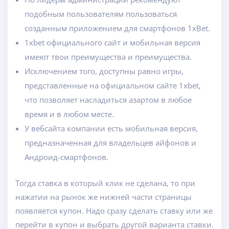
подобным пользователям пользоваться
созданным приложением для смартфонов 1xBet.
1xbet официального сайт и мобильная версия
имеют твои преимущества и преимущества.
Исключением того, доступны равно игры,
представленные на официальном сайте 1xbet,
что позволяет насладиться азартом в любое
время и в любом месте.
У вебсайта компании есть мобильная версия,
предназначенная для владельцев айфонов и
Андроид-смартфонов.
Тогда ставка в который клик не сделана, то при
нажатии на рынок же нижней части страницы
появляется купон. Надо сразу сделать ставку или же
перейти в купон и выбрать другой варианта ставки.