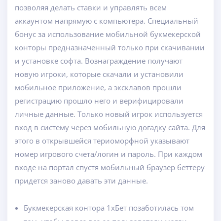
позволяя делать ставки и управлять всем
аккаунтом напрямую с компьютера. Специальный
бонус за использование мобильной букмекерской
конторы предназначенный только при скачивании
и установке софта. Вознаграждение получают
новую игроки, которые скачали и установили
мобильное приложение, а эксклавов прошли
регистрацию прошло него и верифицировали
личные данные. Только новый игрок используется
вход в систему через мобильную догадку сайта. Для
этого в открывшейся териоморфной указывают
номер игрового счета/логин и пароль. При каждом
входе на портал спустя мобильный браузер беттеру
придется заново давать эти данные.
Букмекерская контора 1хБет позаботилась том