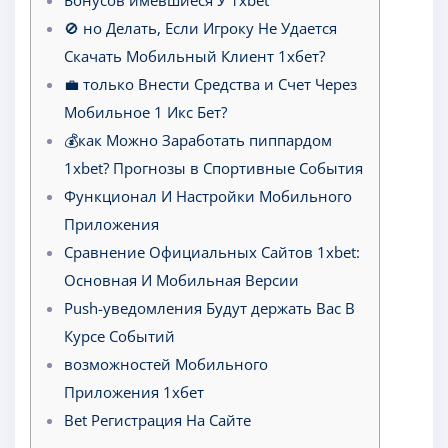
Бонусов имевшиеся У 1xbet
🚫 но Делать, Если Игроку Не Удается
Скачать Мобильный Клиент 1хбет?
💼 только Внести Средства и Счет Через
Мобильное 1 Икс Бет?
💰как Можно Заработать пиппардом
1xbet? Прогнозы в Спортивные События
Функционал И Настройки Мобильного
Приложения
Сравнение Официальных Сайтов 1xbet:
Основная И Мобильная Версии
Push-уведомления Будут держать Вас В
Курсе Событий
возможностей Мобильного
Приложения 1хбет
Bet Регистрация На Сайте