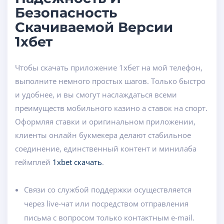
Безопасность
Скачиваемой Версии
1хбет
Чтобы скачать приложение 1xбет на мой телефон,
выполните немного простых шагов. Только быстро
и удобнее, и вы смогут наслаждаться всеми
преимуществ мобильного казино а ставок на спорт.
Оформляя ставки и оригинальном приложении,
клиенты онлайн букмекера делают стабильное
соединение, единственный контент и минилаба
геймплей
1xbet скачать
.
Связи со службой поддержки осуществляется
через live-чат или посредством отправления
письма с вопросом только контактным e-mail.