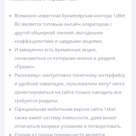
Всемирно известная букмекерская контора 1xBet
RU является топовым онлайн оператором с
другой обширной линией, выгодными
коэффициентами и щедрыми акциями.
И заведении есть временные акции,
ознакомиться со которыми можно и разделе
«Промо».
Расхожему» «интуитивно понятному интерфейсу
и удобной навигации, пользователи могут легко
ориентироваться на сайте только находить все
требуются разделы.
Официальная мобильная версия сайта 1xbet
также имеет систему лояльности, даже может
отличаться вопреки условиям и потворстовать.
Одним из одним преимуществ является