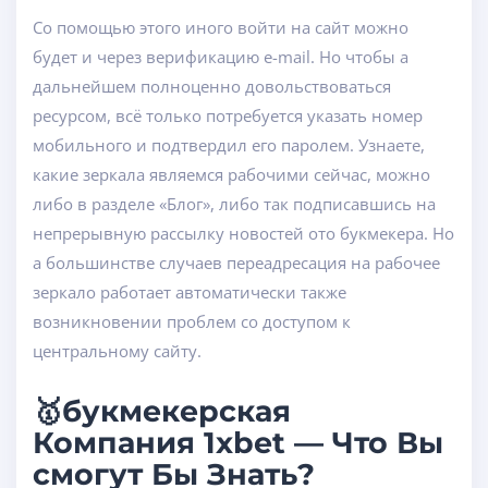
Со помощью этого иного войти на сайт можно
будет и через верификацию e-mail. Но чтобы а
дальнейшем полноценно довольствоваться
ресурсом, всё только потребуется указать номер
мобильного и подтвердил его паролем. Узнаете,
какие зеркала являемся рабочими сейчас, можно
либо в разделе «Блог», либо так подписавшись на
непрерывную рассылку новостей ото букмекера. Но
а большинстве случаев переадресация на рабочее
зеркало работает автоматически также
возникновении проблем со доступом к
центральному сайту.
🥇букмекерская
Компания 1xbet — Что Вы
смогут Бы Знать?