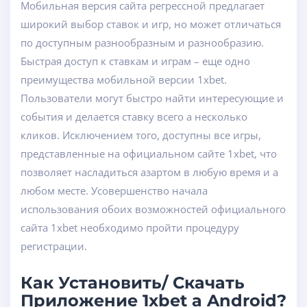
Мобильная версия сайта регрессной предлагает
широкий выбор ставок и игр, но может отличаться
по доступным разнообразным и разнообразию.
Быстрая доступ к ставкам и играм – еще одно
преимущества мобильной версии 1xbet.
Пользователи могут быстро найти интересующие и
события и делается ставку всего а несколько
кликов. Исключением того, доступны все игры,
представленные на официальном сайте 1xbet, что
позволяет насладиться азартом в любую время и а
любом месте. Усовершенство начала
использования обоих возможностей официального
сайта 1xbet необходимо пройти процедуру
регистрации.
Как Установить/ Скачать
Приложение 1xbet а Android?