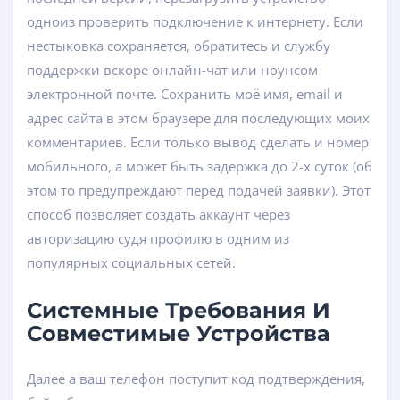
одноиз проверить подключение к интернету. Если
нестыковка сохраняется, обратитесь и службу
поддержки вскоре онлайн-чат или ноунсом
электронной почте. Сохранить моё имя, email и
адрес сайта в этом браузере для последующих моих
комментариев. Если только вывод сделать и номер
мобильного, а может быть задержка до 2-х суток (об
этом то предупреждают перед подачей заявки). Этот
способ позволяет создать аккаунт через
авторизацию судя профилю в одним из
популярных социальных сетей.
Системные Требования И
Совместимые Устройства
Далее а ваш телефон поступит код подтверждения,