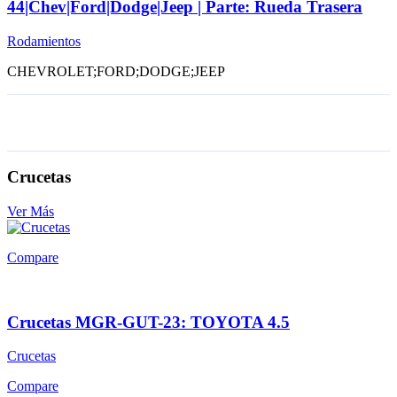
44|Chev|Ford|Dodge|Jeep | Parte: Rueda Trasera
Rodamientos
CHEVROLET;FORD;DODGE;JEEP
Crucetas
Ver Más
Compare
Crucetas MGR-GUT-23: TOYOTA 4.5
Crucetas
Compare