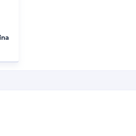
ina
–
ICO