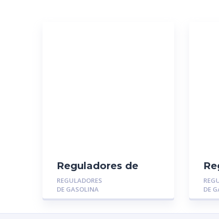
Reguladores de
Re
Gasolina MGR-
Ga
REGULADORES
REG
014116: TOYOTA
01
DE GASOLINA
DE G
YARIS – RAV4 –
CH
CAMRY
GR