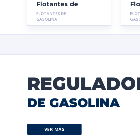
Flotantes de
Fl
Gasolina MGR-
Ga
FLOTANTES DE
FLOT
01556: TOYOTA
01
GASOLINA
GAS
TERIOS 2003
AV
REGULADO
DE GASOLINA
VER MÁS