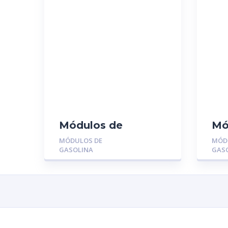
Módulos de
Mó
Gasolina MGR-
Ga
MÓDULOS DE
MÓD
MU1314:
11
GASOLINA
GAS
CHEVROLET
OR
SILVERADO 5.3
04/06