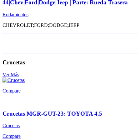
44|Chev|Ford|Dodge|Jeep | Parte: Rueda Trasera
Rodamientos
CHEVROLET;FORD;DODGE;JEEP
Crucetas
Ver Más
Compare
Crucetas MGR-GUT-23: TOYOTA 4.5
Crucetas
Compare