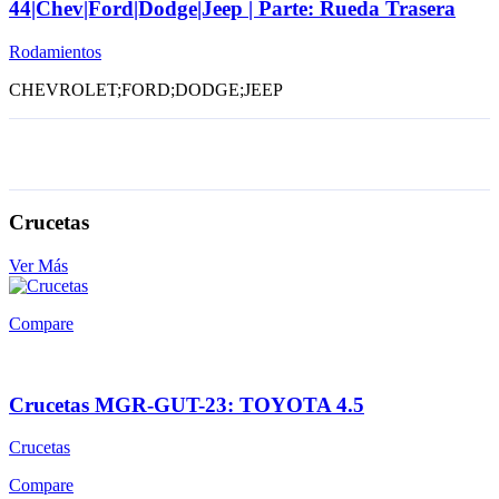
44|Chev|Ford|Dodge|Jeep | Parte: Rueda Trasera
Rodamientos
CHEVROLET;FORD;DODGE;JEEP
Crucetas
Ver Más
Compare
Crucetas MGR-GUT-23: TOYOTA 4.5
Crucetas
Compare