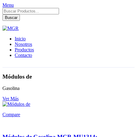
Menu
Búsqueda
de
Buscar
productos
Inicio
Nosotros
Productos
Contacto
Módulos de
Gasolina
Ver Más
Compare
Módulos de Gasolina MGR-MU1314: