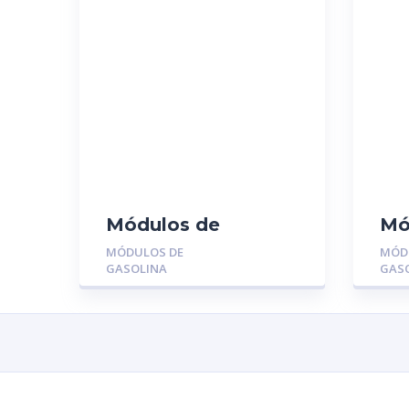
Módulos de
Mó
Gasolina MGR-
Ga
MÓDULOS DE
MÓD
MU1314:
11
GASOLINA
GAS
CHEVROLET
OR
SILVERADO 5.3
04/06