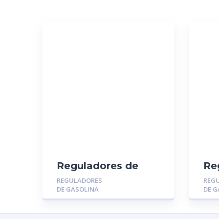
Reguladores de
Re
Gasolina MGR-
Ga
REGULADORES
REG
014116: TOYOTA
01
DE GASOLINA
DE G
YARIS – RAV4 –
CH
CAMRY
GR