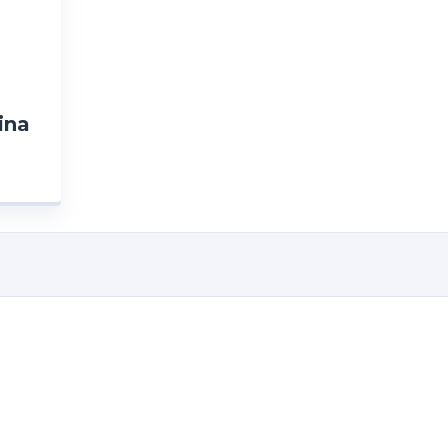
ina
–
ICO