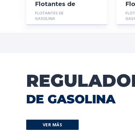
Flotantes de
Fl
Gasolina MGR-
Ga
FLOTANTES DE
FLOT
01556: TOYOTA
01
GASOLINA
GAS
TERIOS 2003
AV
REGULADO
DE GASOLINA
VER MÁS