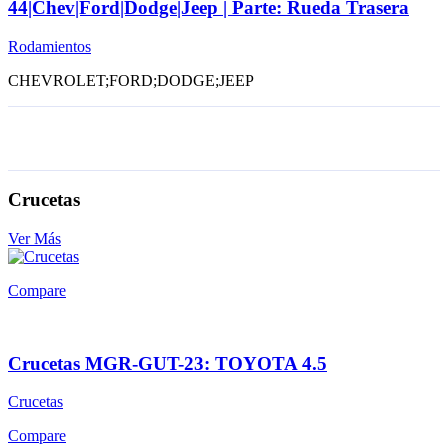
44|Chev|Ford|Dodge|Jeep | Parte: Rueda Trasera
Rodamientos
CHEVROLET;FORD;DODGE;JEEP
Crucetas
Ver Más
Compare
Crucetas MGR-GUT-23: TOYOTA 4.5
Crucetas
Compare