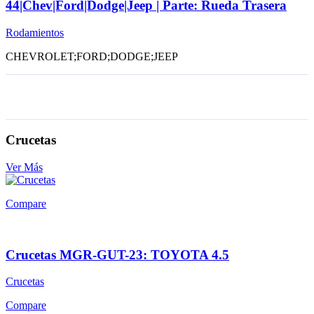
44|Chev|Ford|Dodge|Jeep | Parte: Rueda Trasera
Rodamientos
CHEVROLET;FORD;DODGE;JEEP
Crucetas
Ver Más
Compare
Crucetas MGR-GUT-23: TOYOTA 4.5
Crucetas
Compare