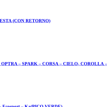
 FIESTA (CON RETORNO)
EO – OPTRA – SPARK – CORSA – CIELO- COROLLA 
a – Ecosport – Ka(PICO VERDE)