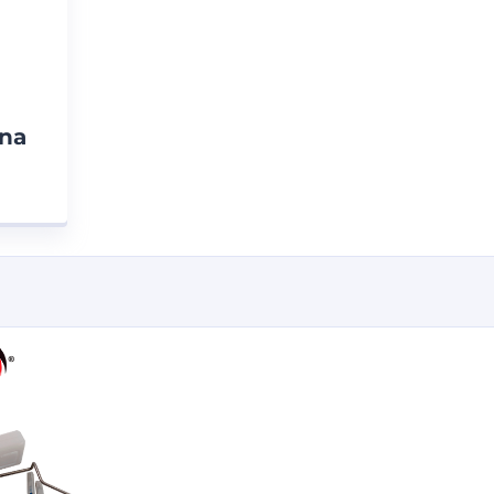
na
–
ICO