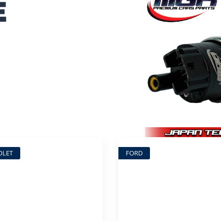
E
OLET
FORD