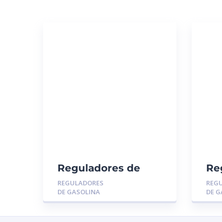
Reguladores de
Re
Gasolina MGR-
Ga
REGULADORES
REG
014116: TOYOTA
01
DE GASOLINA
DE G
YARIS – RAV4 –
CH
CAMRY
GR