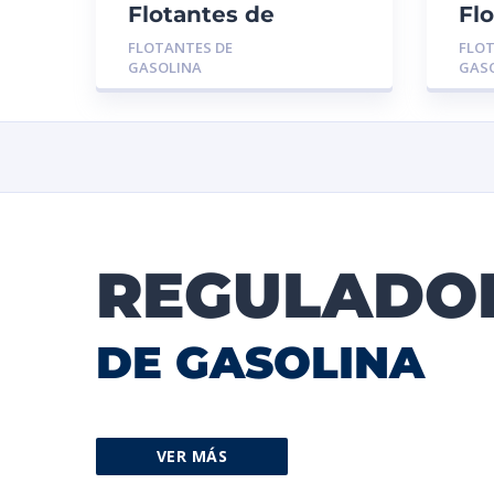
Flotantes de
Fl
Gasolina MGR-
Ga
FLOTANTES DE
FLOT
01556: TOYOTA
CH
GASOLINA
GAS
TERIOS 2003
OP
REGULADO
DE GASOLINA
VER MÁS