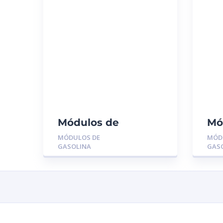
Módulos de
Mó
Gasolina MGR-
Ga
MÓDULOS DE
MÓD
MU1314:
11
GASOLINA
GAS
CHEVROLET
OR
SILVERADO 5.3
04/06