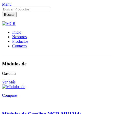
Menu
Búsqueda
de
Buscar
productos
Inicio
Nosotros
Productos
Contacto
Módulos de
Gasolina
Ver Más
Compare
Módulos de Gasolina MGR-MU1314: