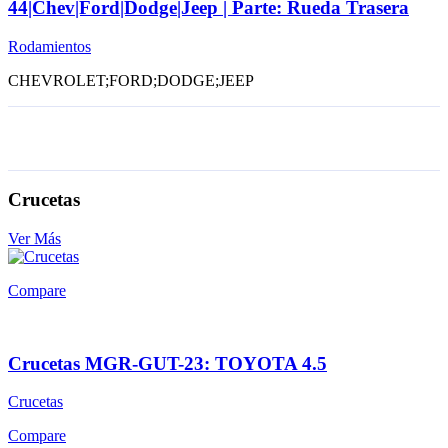
44|Chev|Ford|Dodge|Jeep | Parte: Rueda Trasera
Rodamientos
CHEVROLET;FORD;DODGE;JEEP
Crucetas
Ver Más
Compare
Crucetas MGR-GUT-23: TOYOTA 4.5
Crucetas
Compare