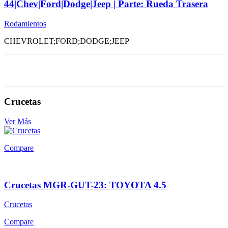
44|Chev|Ford|Dodge|Jeep | Parte: Rueda Trasera
Rodamientos
CHEVROLET;FORD;DODGE;JEEP
Crucetas
Ver Más
Compare
Crucetas MGR-GUT-23: TOYOTA 4.5
Crucetas
Compare