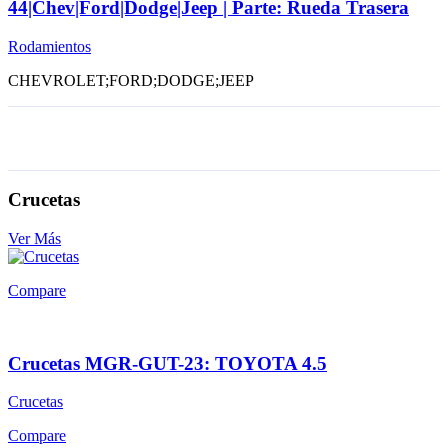
44|Chev|Ford|Dodge|Jeep | Parte: Rueda Trasera
Rodamientos
CHEVROLET;FORD;DODGE;JEEP
Crucetas
Ver Más
Compare
Crucetas MGR-GUT-23: TOYOTA 4.5
Crucetas
Compare