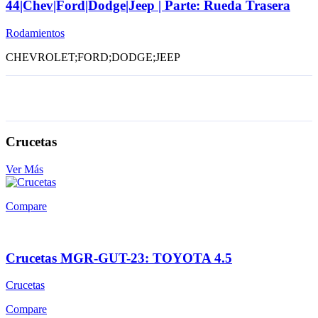
44|Chev|Ford|Dodge|Jeep | Parte: Rueda Trasera
Rodamientos
CHEVROLET;FORD;DODGE;JEEP
Crucetas
Ver Más
Compare
Crucetas MGR-GUT-23: TOYOTA 4.5
Crucetas
Compare