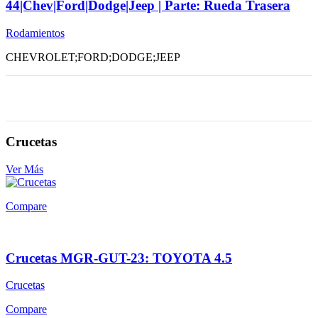
44|Chev|Ford|Dodge|Jeep | Parte: Rueda Trasera
Rodamientos
CHEVROLET;FORD;DODGE;JEEP
Crucetas
Ver Más
Compare
Crucetas MGR-GUT-23: TOYOTA 4.5
Crucetas
Compare