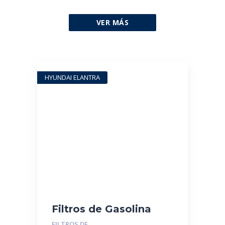
VER MÁS
HYUNDAI ELANTRA
Filtros de Gasolina
Sumergibles MGR-
FILTROS DE