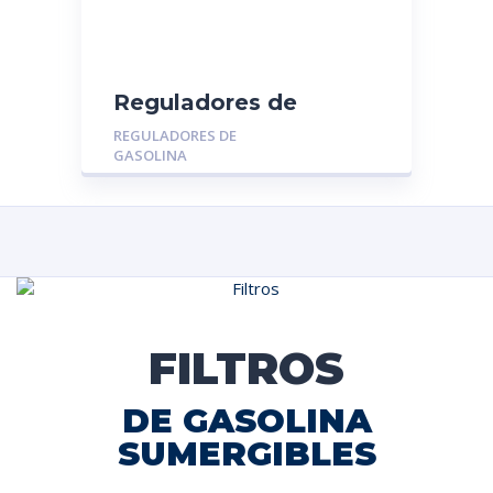
Reguladores de
Gasolina MGR-014013:
REGULADORES DE
CHEVROLET CORSA
GASOLINA
1.4 – 1.6
FILTROS
DE GASOLINA
SUMERGIBLES