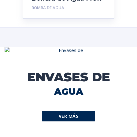
6046: Aveo- Lanos
BOMBA DE AGUA
espero- Nubira 1.6 |
Chevrolet |
ENVASES DE
AGUA
VER MÁS