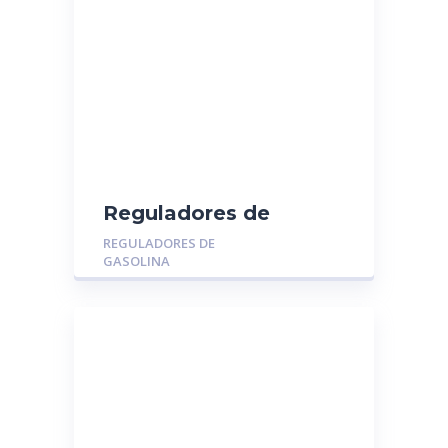
Reguladores de
Gasolina MGR-014116:
REGULADORES DE
TOYOTA YARIS – RAV4
GASOLINA
– CAMRY