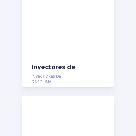
Inyectores de
Gasolina MGR-
INYECTORES DE
01322257: FORD
GASOLINA
ECOSPORT 2.0 FOCUS
2.0