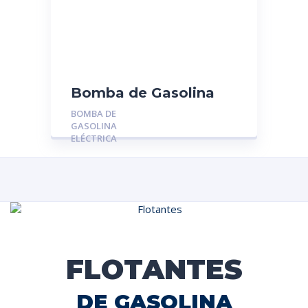
Bomba de Gasolina
Eléctrica 4X4U-9350-
BOMBA DE
AA: Fiesta – Ecosport –
GASOLINA
Ka(PICO VERDE)
ELÉCTRICA
FLOTANTES
DE GASOLINA