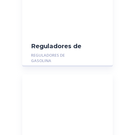
Reguladores de
Gasolina MGR-014035:
REGULADORES DE
JEEP CHEROKEE –
GASOLINA
GRAND CHEROKEE