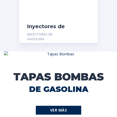
Inyectores de
Gasolina MGR-
INYECTORES DE
01322045:
GASOLINA
VOLKSWAGEN GOL –
PARATI – SAVEIRO 1.6-
1.8
TAPAS BOMBAS
DE GASOLINA
VER MÁS