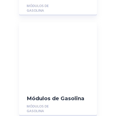
MGR-MU1314:
MÓDULOS DE
CHEVROLET
GASOLINA
SILVERADO 5.3 04/06
Módulos de Gasolina
MGR-M11-1106610:
MÓDULOS DE
CHERY ORINOCO
GASOLINA