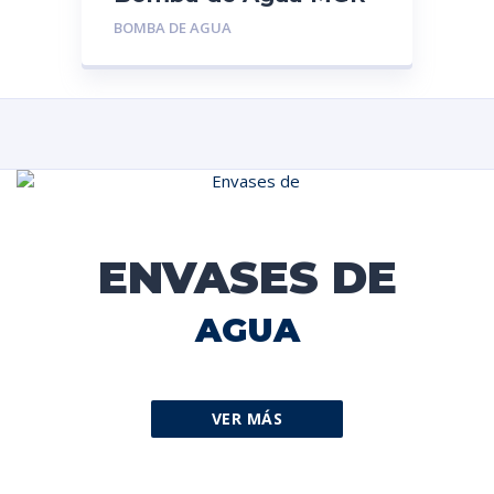
6046: Aveo- Lanos
BOMBA DE AGUA
espero- Nubira 1.6 |
Chevrolet |
ENVASES DE
AGUA
VER MÁS