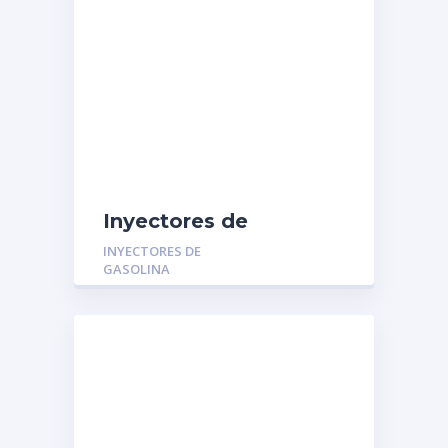
Inyectores de
Gasolina MGR-
INYECTORES DE
01322257: FORD
GASOLINA
ECOSPORT 2.0 FOCUS
2.0