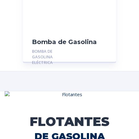
Bomba de Gasolina
Eléctrica 4X4U-9350-
BOMBA DE
AA: Fiesta – Ecosport –
GASOLINA
Ka(PICO VERDE)
ELÉCTRICA
FLOTANTES
DE GASOLINA