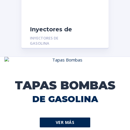
Inyectores de
Gasolina MGR-
INYECTORES DE
01322045:
GASOLINA
VOLKSWAGEN GOL –
PARATI – SAVEIRO 1.6-
1.8
TAPAS BOMBAS
DE GASOLINA
VER MÁS