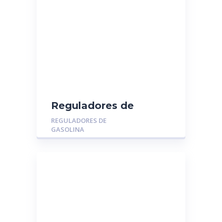
Reguladores de
Gasolina MGR-014116:
REGULADORES DE
TOYOTA YARIS – RAV4
GASOLINA
– CAMRY