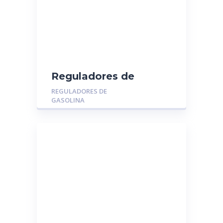
Reguladores de
Gasolina MGR-014035:
REGULADORES DE
JEEP CHEROKEE –
GASOLINA
GRAND CHEROKEE