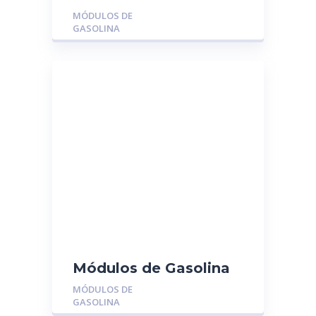
MGR-MU1314:
MÓDULOS DE
CHEVROLET
GASOLINA
SILVERADO 5.3 04/06
Módulos de Gasolina
MGR-M11-1106610:
MÓDULOS DE
CHERY ORINOCO
GASOLINA