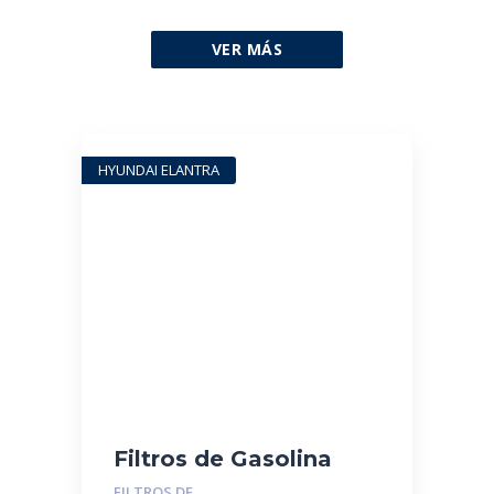
VER MÁS
HYUNDAI ELANTRA
Filtros de Gasolina
Sumergibles MGR-
FILTROS DE