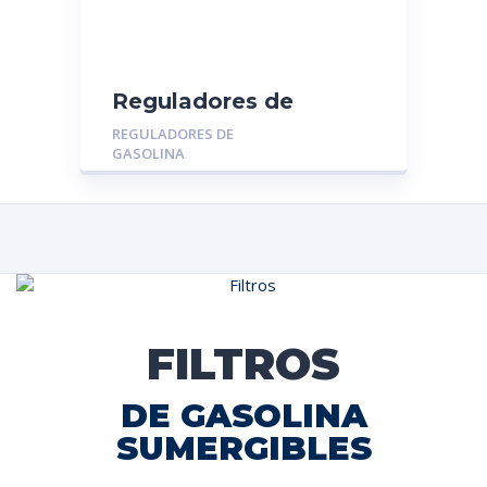
Reguladores de
Gasolina MGR-014013:
REGULADORES DE
CHEVROLET CORSA
GASOLINA
1.4 – 1.6
FILTROS
DE GASOLINA
SUMERGIBLES