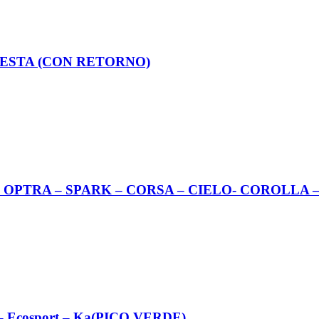
 FIESTA (CON RETORNO)
EO – OPTRA – SPARK – CORSA – CIELO- COROLLA 
a – Ecosport – Ka(PICO VERDE)