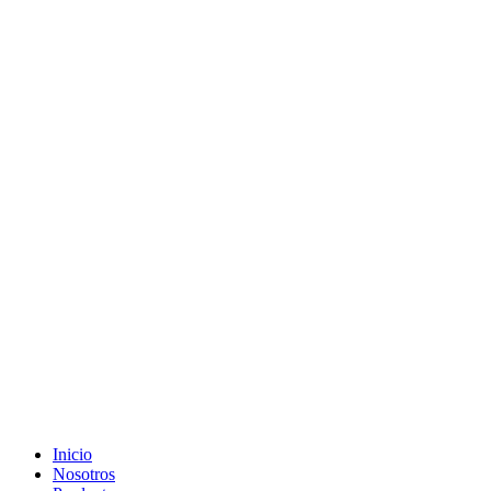
Inicio
Nosotros