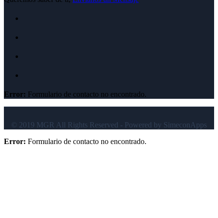
Error:
Formulario de contacto no encontrado.
© 2019 MGR All Rights Reserved - Powered by SimeconApps
Error:
Formulario de contacto no encontrado.