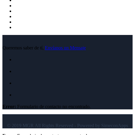
Queremos saber de tí,
Envíanos un Mensaje
Error:
Formulario de contacto no encontrado.
© 2019 MGR All Rights Reserved - Powered by SimeconApps