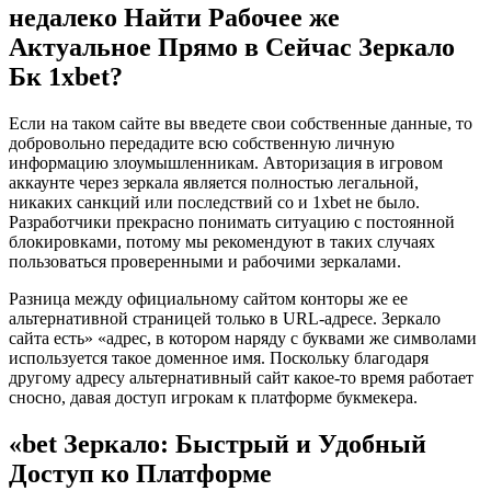
недалеко Найти Рабочее же
Актуальное Прямо в Сейчас Зеркало
Бк 1xbet?
Если на таком сайте вы введете свои собственные данные, то
добровольно передадите всю собственную личную
информацию злоумышленникам. Авторизация в игровом
аккаунте через зеркала является полностью легальной,
никаких санкций или последствий со и 1xbet не было.
Разработчики прекрасно понимать ситуацию с постоянной
блокировками, потому мы рекомендуют в таких случаях
пользоваться проверенными и рабочими зеркалами.
Разница между официальному сайтом конторы же ее
альтернативной страницей только в URL-адресе. Зеркало
сайта есть» «адрес, в котором наряду с буквами же символами
используется такое доменное имя. Поскольку благодаря
другому адресу альтернативный сайт какое-то время работает
сносно, давая доступ игрокам к платформе букмекера.
«bet Зеркало: Быстрый и Удобный
Доступ ко Платформе