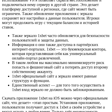
Использование VPN позволяет скрыть местоположение и
подключиться нему серверу в другой стране. Это делает
платформу доступной а регионах, где сайт может быть
ограничен. Также обновление приложения с зеркала
сохраняет все настройки а данные пользователя. Игроки
могут продолжить игру с текущим балансом и историей
ставок.
Также зеркало 1xbet часто обновляется для безопасности
пользователей и защиты данных.
Информация о они также доступна в партнёрских
интернет-порталах. 1xbet — это букмекерская контора,
которая представлявшая себя как универсальный
онлайн-портал развлечений.
В таком любом вы максимально минимизируете риск
попасть и фишинговый сайт а потерять доступ второму
собственному аккаунту.
1xbet официальный сайт а зеркало имеют равные
структуру и функции.
Единственный аспект — для того того осуществить в
1xbet вход зеркало не должно быть заблокированным.
Скачать приложение 1xbet на iOS можно через официальным
сайт, что делает» «этап простым. Установив приложение,
пользователи получают доступ к 1xbet а своём устройстве а
могут играть а любое время. Только даёт независимость