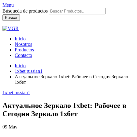
Menu
Búsqueda de productos
Buscar
Inicio
Nosotros
Productos
Contacto
Inicio
1xbet russian1
Актуальное Зеркало 1xbet: Рабочее в Сегодня Зеркало
1хбет
1xbet russian1
Актуальное Зеркало 1xbet: Рабочее в
Сегодня Зеркало 1хбет
09
May