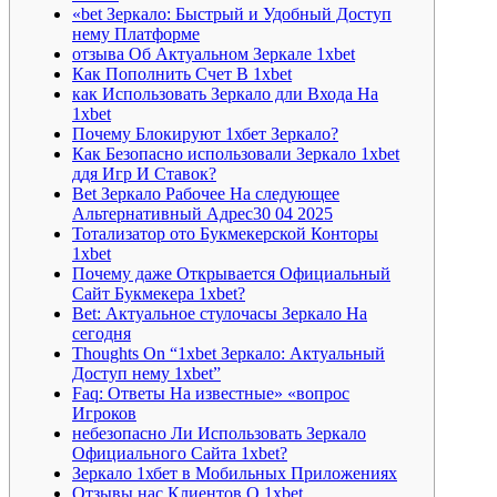
«bet Зеркало: Быстрый и Удобный Доступ
нему Платформе
отзыва Об Актуальном Зеркале 1xbet
Как Пополнить Счет В 1xbet
как Использовать Зеркало дли Входа На
1xbet
Почему Блокируют 1хбет Зеркало?
Как Безопасно использовали Зеркало 1xbet
ддя Игр И Ставок?
Bet Зеркало Рабочее На следующее
Альтернативный Адрес30 04 2025
Тотализатор ото Букмекерской Конторы
1xbet
Почему даже Открывается Официальный
Сайт Букмекера 1xbet?
Bet: Актуальное стулочасы Зеркало На
сегодня
Thoughts On “1xbet Зеркало: Актуальный
Доступ нему 1xbet”
Faq: Ответы На известные» «вопрос
Игроков
небезопасно Ли Использовать Зеркало
Официального Сайта 1xbet?
Зеркало 1хбет в Мобильных Приложениях
Отзывы нас Клиентов О 1xbet