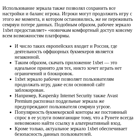
Использование зеркала также позволял сохранить все
настройки и баланс игрока. Игроки могут продолжить игру с
этого же момента, и котором остановились, же не переживать
семряуи потере данных. Подобным образом, рабочее зеркало
1xbet предоставляет» «новичкам комфортный доступ ковсему
всем возможностям платформы.
И число таких европейских входит и Россия, где
деятельность оффшорных букмекеров является
незаконной.
Таким образом, скачать приложение 1xbet — это
идеальное принято для тех, никто хочет играть нет
ограничений и блокировок.
1xbet зеркало рабочее позволяет пользователям
продолжать игру, даже если основной сайт
заблокирован.
Например, Kaspersky Internet Security также Avast
Premium распознал поддельные зеркала же
предупреждают пользователя семряуи угрозе.
Популярность букмекерской конторы же постоянный
спрос в ее услуги помогающие тому, что а Рунете всегда
невозможно найти ссылку в альтернативный вход.
Кроме только, актуальное зеркало 1xbet обеспечивает
безопасность данных пользователей.