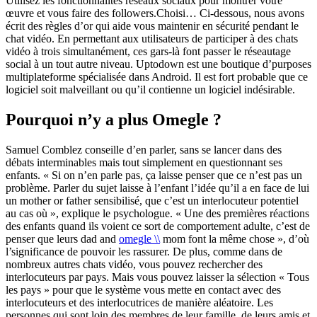
Utilisez les fonctionnalités réseaux sociaux pour montrer votre
œuvre et vous faire des followers.Choisi… Ci-dessous, nous avons
écrit des règles d’or qui aide vous maintenir en sécurité pendant le
chat vidéo. En permettant aux utilisateurs de participer à des chats
vidéo à trois simultanément, ces gars-là font passer le réseautage
social à un tout autre niveau. Uptodown est une boutique d’purposes
multiplateforme spécialisée dans Android. Il est fort probable que ce
logiciel soit malveillant ou qu’il contienne un logiciel indésirable.
Pourquoi n’y a plus Omegle ?
Samuel Comblez conseille d’en parler, sans se lancer dans des
débats interminables mais tout simplement en questionnant ses
enfants. « Si on n’en parle pas, ça laisse penser que ce n’est pas un
problème. Parler du sujet laisse à l’enfant l’idée qu’il a en face de lui
un mother or father sensibilisé, que c’est un interlocuteur potentiel
au cas où », explique le psychologue. « Une des premières réactions
des enfants quand ils voient ce sort de comportement adulte, c’est de
penser que leurs dad and
omegle \\
mom font la même chose », d’où
l’significance de pouvoir les rassurer. De plus, comme dans de
nombreux autres chats vidéo, vous pouvez rechercher des
interlocuteurs par pays. Mais vous pouvez laisser la sélection « Tous
les pays » pour que le système vous mette en contact avec des
interlocuteurs et des interlocutrices de manière aléatoire. Les
personnes qui sont loin des membres de leur famille, de leurs amis et