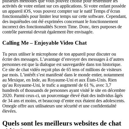
plusieurs méthodes que vous pouvez choisir pour restreindre les
activités de votre enfant sur ces applications. Si votre enfant possède
un appareil iOS, vous pouvez compter sur le natif Temps d’écran
fonctionnalités pour limiter leur temps sur cette software. Cependant,
des inquiétudes ont été exprimées concernant le fonctionnement
incorrect des fonctionnalités Screen Time. Donc, tiers purposes de
contrôle parental devrait également être envisagée.
Calling Me – Enjoyable Video Chat
Tu peux utiliser le microphone de ton appareil pour discuter ou
écrire des messages. L’avantage d’envoyer des messages à d’autres
personnes est que la dialogue est sauvegardée dans ton historique.
Ce site de chat vidéo reçoit plus de 65 tens of millions de visiteurs
par mois. L’intérêt s’est manifesté dans le monde entier, notamment
au Mexique, en Inde, au Royaume-Uni et aux États-Unis. Rien
qu’au Royaume-Uni, le trafic a augmenté de 61 %, avec 3,7
hundreds of thousands de personnes ayant visité le site en décembre
2020. Parmi ceux-ci, un pourcentage élevé était des individus âgés
de 34 ans et moins, et beaucoup d’entre eux étaient des adolescents.
Omegle offre aux utilisateurs une sécurité et une confidentialité
élevées.
Quels sont les meilleurs websites de chat