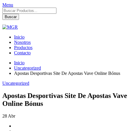
Menu
Búsqueda
de
Buscar
productos
Inicio
Nosotros
Productos
Contacto
Inicio
Uncategorized
Apostas Desportivas Site De Apostas Vave Online Bónus
Uncategorized
Apostas Desportivas Site De Apostas Vave
Online Bónus
28
Abr