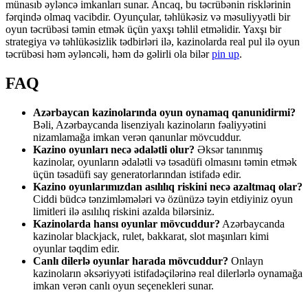
münasıb əyləncə imkanları sunar. Ancaq, bu təcrübənin risklərinin
fərqində olmaq vacibdir. Oyunçular, təhlükəsiz və məsuliyyətli bir
oyun təcrübəsi təmin etmək üçün yaxşı təhlil etməlidir. Yaxşı bir
strategiya və təhlükəsizlik tədbirləri ilə, kazinolarda real pul ilə oyun
təcrübəsi həm əyləncəli, həm də gəlirli ola bilər
pin up
.
FAQ
Azərbaycan kazinolarında oyun oynamaq qanunidirmi?
Bəli, Azərbaycanda lisenziyalı kazinoların fəaliyyətini
nizamlamağa imkan verən qanunlar mövcuddur.
Kazino oyunları necə ədalətli olur?
Əksər tanınmış
kazinolar, oyunların ədalətli və təsadüfi olmasını təmin etmək
üçün təsadüfi say generatorlarından istifadə edir.
Kazino oyunlarımızdan asılılıq riskini necə azaltmaq olar?
Ciddi büdcə tənzimləmələri və özünüzə təyin etdiyiniz oyun
limitleri ilə asılılıq riskini azalda bilərsiniz.
Kazinolarda hansı oyunlar mövcuddur?
Azərbaycanda
kazinolar blackjack, rulet, bakkarat, slot maşınları kimi
oyunlar təqdim edir.
Canlı dilerlə oyunlar harada mövcuddur?
Onlayn
kazinoların əksəriyyəti istifadəçilərinə real dilerlərlə oynamağa
imkan verən canlı oyun seçenekleri sunar.