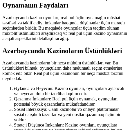
Oynamanın Faydaları
Azərbaycanda kazino oyunları, real pul üçün oynamağın müsbət
tərəfləri və təklif etdiyi imkanlar haqqında düşünənlər üçün maraqlı
seçimlərdən biridir. Bu məqalədə oyunçular üçün təqdim olunan
müxtəlif üstünlükləri araşdıracaq və real pul üçün kazino oynamanın
əlaqəli aspektlərini detallaşdıracağıq.
Azərbaycanda Kazinoların Üstünlükləri
Azərbaycanda kazinoların bir neçə mühüm üstünlükləri var. Bu
üstünlükləri bilmək, oyunçuların daha məlumatlı seçim etmələrinə
kömək edə bilər. Real pul üçün kazinonun bir neçə müsbət tərəfini
qeyd edək.
Əyləncə və Heyecan: Kazino oyunları, oyunçulara əyləncəli
və heyecan dolu bir təcrübə təqdim edir.
Qazanma İmkanları: Real pul üçün oynamak, oyunçuları
potensial böyük qazanclarla mükafatlandırar.
Sosial İnteraksiya: Canlı kazinolar və onlayn platformalar
sosial qarşılıqlı təsvirlər və yeni dostlar qazanmaq üçün bir
yoldur.
Strateji Düşüncə İmkanları: Kazino oyunları, oyunçulara