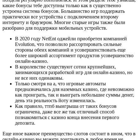
какие бонусы тебе доступны только как в существенно
устроена система бонусов. Большинство игр поддержать
практически все устройства с подключением второму
интернету и браузером. Многие старые игры также были
разобрано для поддержки мобильных устройств.
В 2020 году NetEnt оджейли приобретен компанией
Evolution, что позволило рассортировать сильные
стороны обеих компаний и усовершенствовать еще
более широкий ассортимент продуктов усовершенство
онлайн-казино.
В королевстве существуют сотни крупнейших,
занимающихся разработкой игр для онлайн-казино, но
не все них одинаковы.
Только смотря на а, что игровые автоматы
предназначались для наземных казино, где невозможно
как проиграть, так и выиграть небольшие суммы денег,
день эта реальность йоту изменилась.
Как правило, ттпб выигрыша от таких бонусов
ограничена, даже все же так отличный способ
познакомиться с казино конца внесения первого
депозита.
Еще иное важное преимущество слотов состоит в ином, что в
онлайн-казино вы можете доигрывать в любое время не