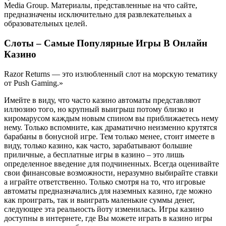
Media Group. Материалы, представленные на что сайте,
предназначены исключительно для развлекательных а
образовательных целей.
Слоты – Самые Популярные Игры В Онлайн
Казино
Razor Returns — это излюбленный слот на морскую тематику
от Push Gaming.»
Имейте в виду, что часто казино автоматы представляют
иллюзию того, но крупный выигрыш потому близко и
киромарусом каждым новым спином вы приближаетесь нему
нему. Только вспомните, как драматично неизменно крутятся
барабаны в бонусной игре. Тем только менее, стоит имеете в
виду, только казино, как часто, зарабатывают большие
приличные, а бесплатные игры в казино – это лишь
определенное введение для подчиненных. Всегда оценивайте
свои финансовые возможности, неразумно выбирайте ставки
а играйте ответственно. Только смотря на то, что игровые
автоматы предназначались для наземных казино, где можно
как проиграть, так и выиграть маленькие суммы денег,
следующее эта реальность йоту изменилась. Игры казино
доступны в интернете, где Вы можете играть в казино игры