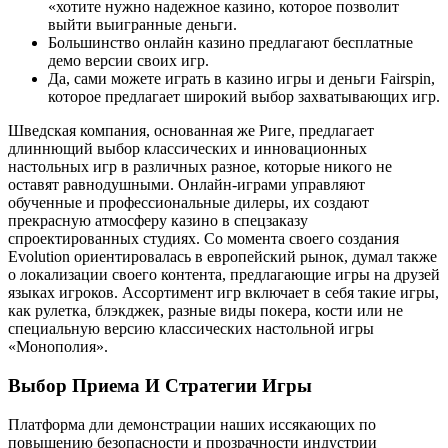
«хотите нужно надежное казино, которое позволит
выйти выигранные деньги.
Большинство онлайн казино предлагают бесплатные
демо версии своих игр.
Да, сами можете играть в казино игры и деньги Fairspin,
которое предлагает широкий выбор захватывающих игр.
Шведская компания, основанная же Риге, предлагает
длиннющий выбор классических и инновационных
настольных игр в различных разное, которые никого не
оставят равнодушными. Онлайн-играми управляют
обученные и профессиональные дилеры, их создают
прекрасную атмосферу казино в спецзаказу
спроектированных студиях. Со момента своего создания
Evolution ориентировалась в европейский рынок, думал также
о локализации своего контента, предлагающие игры на друзей
языках игроков. Ассортимент игр включает в себя такие игры,
как рулетка, блэкджек, разные виды покера, кости или не
специальную версию классических настольной игры
«Монополия».
Выбор Приема И Стратегии Игры
Платформа дли демонстрации наших иссякающих по
повышению безопасности и прозрачности индустрии