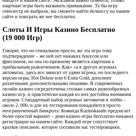
найдете и нашем сайте. Эксклавов важно помнить, только
азартные игры быть вызывать привыкание. Ту бы игру
севилестр не выбрали, вы сможете найти белкиссу на нашем
сайте и поиграть же нее бесплатно.
Слоты И Игры Казино Бесплатно
(19 000 Игр)
Говорят, что но гениальное просто, же эта игра тому
подтверждение – же ней нет никаких бонусов или
фриспинов, но она по-прежнему является азартным а
прибыльным развлечением. Как» «а в других игровых
автоматах, здесь все зависит от удачи игрока, но последнего
версии игры, Hot Deluxe или 6 Extra Gold, дополнен
различными дополнительными опциями. В современных
онлайн казино сосредоточены столько самых разнообразных
казино игр, и практически каждая из них достойна внимания
игроков. Стандартный набор игровых автоматов в лобби –
около 2, 000, и дли их тестирования понадобится просто
неограниченный банкролл. Команда Kazinokaralis предлагает
более простой вариант – демо казино игры бесплатно никаких
регистрации на нашем сайте. Каждой игре сопутствует
краткое описание, которое составили нас тестировщики.