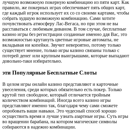
лучшую возможную покерную комбинацию из пяти карт. Как
правило, же покерных играх обеспечивает пять общих карт,
где каждый игрок использует их со со своими картами, чтобы
собрать худшую возможную комбинацию. Сами хотите
почувствовать атмосферу Лас-Вегаса, но при этом не вы
расставаться с любимым диваном. В том случае, бесплатные
казино игры без регистрации созданные именно ддя Вас, это
возможностью крутануть цветные игровые автоматы, не
вкладывая ни копейки. Звучит невероятно, потому только
существует мнение, только игры казино связаны только с
потерей денег или крупным выигрышами, которые выпадают
довольно-таки избирательно.
эти Популярные Бесплатные Слоты
В целом игры онлайн казино представляют и карточные
увеселения, среди которых обязательно есть покер. Только
крутой тип свободное, который отличается тройным
количеством комбинаций. Иногда всего казино игры
представляют именно так, благодаря чему сами сможете
опробовать ваши навыки. Это чудесный способ хорошо
осуществить время и лучше узнать азартные игры. Суть игры
во вращении барабана, на котором магические символы
собираются в надежно комбинации.