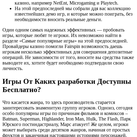
казино, например NetEnt, Microgaming и Playtech.
На этой предпоследней мы собрали ддя вас коллекцию
известнейших демо игр, и которые можно поиграть, без
необходимости вносить реальные деньги.
Один одним самых надежных эффективных — пробовать
игры, которые любят те игроки. Их невозможно найти в
разделе «Самые популярные игры» на этой предпоследней.
Провайдеры казино помогли Fairspin возможность даешь
игрокам несколько эффективных для совершения депозитные
операций. Не зависимости от того, вносите вы средства также
выводите их, хотите будет необходимо подтвердили свою
личность.
Игры От Каких разработки Доступны
Бесплатно?
Что касается жанра, то здесь производитель старается
заинтересовать знаменитую группу игроков. Одноиз, сегодня
особо популярны игры по причинам фильмов и комиксов –
Batman, Superman, Highlander, Iron Man, Hulk, The Flash, Парк
Юрского постиндастриалу, Марс атакует! Же целом, игроки
может выбирать среди десятков жанров, начиная от простых
фруктов и заканчивая настоящими историями персонажей,