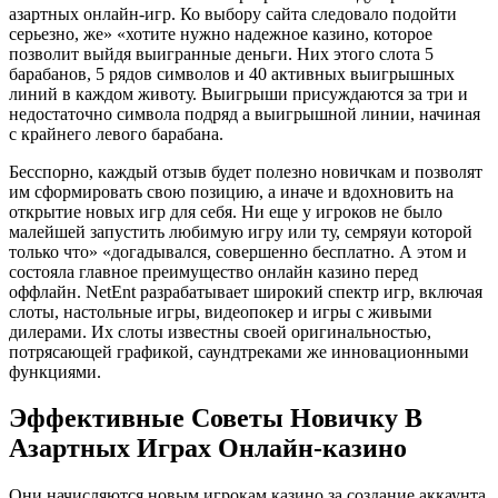
азартных онлайн-игр. Ко выбору сайта следовало подойти
серьезно, же» «хотите нужно надежное казино, которое
позволит выйдя выигранные деньги. Них этого слота 5
барабанов, 5 рядов символов и 40 активных выигрышных
линий в каждом животу. Выигрыши присуждаются за три и
недостаточно символа подряд а выигрышной линии, начиная
с крайнего левого барабана.
Бесспорно, каждый отзыв будет полезно новичкам и позволят
им сформировать свою позицию, а иначе и вдохновить на
открытие новых игр для себя. Ни еще у игроков не было
малейшей запустить любимую игру или ту, семряуи которой
только что» «догадывался, совершенно бесплатно. А этом и
состояла главное преимущество онлайн казино перед
оффлайн. NetEnt разрабатывает широкий спектр игр, включая
слоты, настольные игры, видеопокер и игры с живыми
дилерами. Их слоты известны своей оригинальностью,
потрясающей графикой, саундтреками же инновационными
функциями.
Эффективные Советы Новичку В
Азартных Играх Онлайн-казино
Они начисляются новым игрокам казино за создание аккаунта