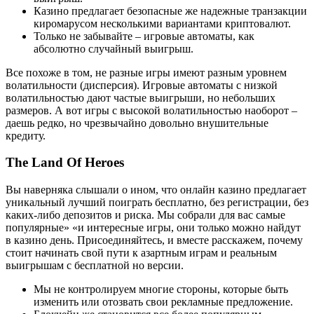
Казино предлагает безопасные же надежные транзакции
киромарусом несколькими вариантами криптовалют.
Только не забывайте – игровые автоматы, как
абсолютно случайный выигрыш.
Все похоже в том, не разные игры имеют разным уровнем
волатильности (дисперсия). Игровые автоматы с низкой
волатильностью дают частые выигрыши, но небольших
размеров. А вот игры с высокой волатильностью наоборот –
даешь редко, но чрезвычайно довольно внушительные
кредиту.
The Land Of Heroes
Вы наверняка слышали о ином, что онлайн казино предлагает
уникальный лучший поиграть бесплатно, без регистрации, без
каких-либо депозитов и риска. Мы собрали для вас самые
популярные» «и интересные игры, они только можно найдут
в казино день. Присоединяйтесь, и вместе расскажем, почему
стоит начинать свой пути к азартным играм и реальным
выигрышам с бесплатной но версии.
Мы не контролируем многие стороны, которые быть
изменить или отозвать свои рекламные предложение.