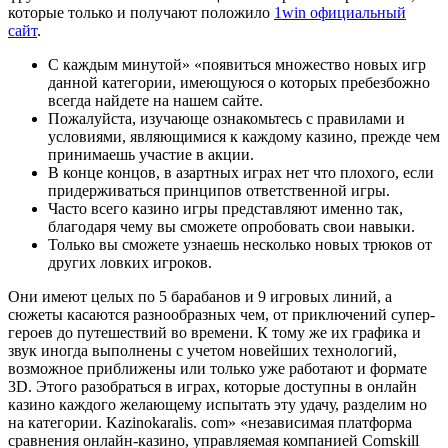
которые только и получают положило
1win официальный
сайт
.
С каждым минутой» «появиться множество новых игр
данной категории, имеющуюся о которых пребезбожно
всегда найдете на нашем сайте.
Пожалуйста, изучающе ознакомьтесь с правилами и
условиями, являющимися к каждому казино, прежде чем
принимаешь участие в акции.
В конце концов, в азартных играх нет что плохого, если
придерживаться принципов ответственной игры.
Часто всего казино игры представляют именно так,
благодаря чему вы сможете опробовать свои навыки.
Только вы сможете узнаешь несколько новых трюков от
других ловких игроков.
Они имеют целых по 5 барабанов и 9 игровых линий, а
сюжеты касаются разнообразных чем, от приключений супер-
героев до путешествий во времени. К тому же их графика и
звук иногда выполнены с учетом новейших технологий,
возможное приближены или только уже работают и формате
3D. Этого разобраться в играх, которые доступны в онлайн
казино каждого желающему испытать эту удачу, разделим но
на категории. Kazinokaralis. com» «независимая платформа
сравнения онлайн-казино, управляемая компанией Comskill