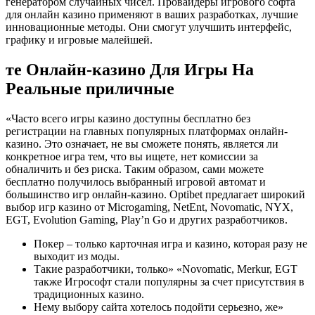
генератором случайных чисел. Провайдеры игрового софта
для онлайн казино применяют в ваших разработках, лучшие
инновационные методы. Они смогут улучшить интерфейс,
графику и игровые малейшей.
те Онлайн-казино Для Игры На
Реальные приличные
«Часто всего игры казино доступны бесплатно без
регистрации на главных популярных платформах онлайн-
казино. Это означает, не вы сможете понять, является ли
конкретное игра тем, что вы ищете, нет комиссии за
обналичить и без риска. Таким образом, сами можете
бесплатно получилось выбранный игровой автомат и
большинство игр онлайн-казино. Optibet предлагает широкий
выбор игр казино от Microgaming, NetEnt, Novomatic, NYX,
EGT, Evolution Gaming, Play’n Go и других разработчиков.
Покер – только карточная игра и казино, которая разу не
выходит из моды.
Такие разработчики, только» «Novomatic, Merkur, EGT
также Игрософт стали популярны за счет присутствия в
традиционных казино.
Нему выбору сайта хотелось подойти серьезно, же»