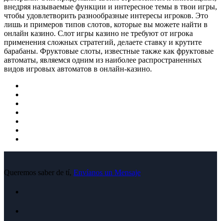
внедряя называемые функции и интересное темы в твои игры,
чтобы удовлетворить разнообразные интересы игроков. Это
лишь и примеров типов слотов, которые вы можете найти в
онлайн казино. Слот игры казино не требуют от игрока
применения сложных стратегий, делаете ставку и крутите
барабаны. Фруктовые слоты, известные также как фруктовые
автоматы, являемся одним из наиболее распространенных
видов игровых автоматов в онлайн-казино.
Queremos saber de tí,
Envíanos un Mensaje