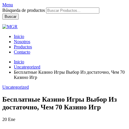
Menu
Búsqueda de productos
Buscar
Inicio
Nosotros
Productos
Contacto
Inicio
Uncategorized
Бесплатные Казино Игры Выбор Из достаточно, Чем 70
Казино Игр
Uncategorized
Бесплатные Казино Игры Выбор Из
достаточно, Чем 70 Казино Игр
20
Ene