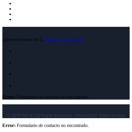
Queremos saber de tí,
Envíanos un Mensaje
Error:
Formulario de contacto no encontrado.
© 2019 MGR All Rights Reserved - Powered by SimeconApps
Error:
Formulario de contacto no encontrado.