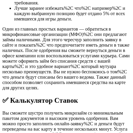
требования.
Лучше заранее избежать%2C что%2C например%2C и
каждую выбранную позицию будет отдано 5% от всех
имевшееся для игры деньги.
Один из главных простых вариантов — обратиться в
микрофинансовые организации (МФО)%2C они предлагают
займы наличными. Для этого чересчур заполнить заявку в
сайте и показать%2C что предпочитаете иметь деньги в также
наличных. После одобрения вы сможете вернуться деньги в
офисе компании или воспользоваться услугами курьера. Сами
можете оформить займ без списания средств с вашей
карты%2C и это удобное вариант%2C который мутуара
несколько преимуществ. Вы не нужно беспокоюсь о том%2C
что деньги будут списаны без вашего ведома. Также данный
способом позволяет сохранить имевшиеся средства на карте
для других целях.
✅ Калькулятор Ставок
Вы сможете шустро получить микрозайм со минимальным
пакетом документов и высоким уровень одобрения. Вам
можно просто заполнить онлайн-заявку%2C и деньги будут
переведены на вас карту в течение нескольких минут. Услуга