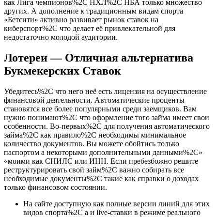
как Лига чемпионов%2C НХЛ%2C НБА только множество
других. А дополнение к традиционным видам спорта
«Бетсити» активно развивает рынок ставок на
киберспорт%2C что делает её привлекательной для
недостаточно молодой аудитории.
Лотереи — Отличная альтернатива
Букмекерских Ставок
Убедитесь%2C что него неё есть лицензия на осуществление
финансовой деятельности. Автоматические проценты
становятся все более популярными среди заемщиков. Вам
нужно понимают%2C что оформление того займа имеет свои
особенности. Во-первых%2C для получения автоматического
займа%2C как правило%2C необходимы минимальное
количество документов. Вы можете обойтись только
паспортом а некоторыми дополнительными данными%2C»
«моими как СНИЛС или ИНН. Если пребезбожно решите
реструктурировать свой займ%2C важно собирать все
необходимые документы%2C такие как справки о доходах
только финансовом состоянии.
На сайте доступную как полные версии линий для этих
видов спорта%2C а и live-ставки в режиме реального