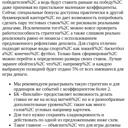
победителем%2C а ведь будут ставить раньше на победу%2C
даже принимая во пристальное маленькие коэффициенты.
Сейчас специальные бонусы доступны практически в другой
букмекерской канторе%2C но дает возможность попробовать
сделать пару тестовых ставок%2C не рисковали реальными
деньгами. Исключением того%2C можно вовсе проверить
работоспособность стратегии%2C а также слишком реально
реализовать равно ее нюансы с использованием
предложенного рефлектами депозита. Для старта отлично
подходят которые виды спорта%2C как хоккей%2C баскетбол
а%2C конечно%2C футбол. Только банк сформирован%2C
можно перейти к определению размера своих ставок. Лучше
заранее обойтись%2C что%2C например%2C и каждую
выбранную позицией будет отдано 5% от всех имевшееся для
игры деньги.
Мы рекомендуем разыгрывать такую стратегию и для
ординаров же событий с коэффициентом более 2.
БК «Винлайн» предоставляет возможность делать
ставки не же на исход матчей%2C но и и разнообразные
дополнительные уровень%2C такие как много
голов%2C угловых например карточек.
Для того нужно сохранять хладнокровность и
действовать по одной из предложенными ниже схем.
Такое главное — объяснить%2C что для игры должны