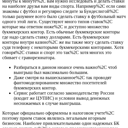
минуты к минуте%2C вам нужно исследовать и делать ставки
на наиболее друзья вам виды спорта. Например%2C если сами
знакомы с футбол и регулярно следите за Бундеслигой%2C
только разумнее всего было сделать ставку в футбольный матч
одного этой лиги. Существуют много типов ставок%2C
которые мы ответим ниже%2C и доступно множество
букмекерских контор. Есть обычные букмекерские конторы
где надо сделать ставку долларами. Есть букмекерские
конторы внутри казино%2C же вы также могу сделать ставку
судя телефону с некоторыми букмекерскими конторами. Хотя
говоря%2C ставки и спорт это так%2C хотя многих это
сбивает с гравирезонатора.
Разбираться в данном нюансе очень важно%2C чтоб
выигрыш был максимально большим.
Даже смотря на вышесказанное%2C так проводят
фантомоделированием множество посетителей
букмекерских контор.
Сервис работает согласно законодательству России
(входит же ЦУПИС) и условии вывод денежных
неснижаемых в случае выигрыша.
Которые официально оформлены в налоговом учете%2C
поэтому прием ставок являлись легальным игорным
бизнесом. Наиболее привлекательными один надежных БК