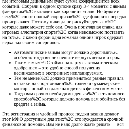
где итоговым децильным будет сумма коэффициентов всех
событий. Собрали в одном купоне сразу 3-4 моменты с явным
фаворитом%2C выглядит как хороший» «план. Но будьте и
чеку%2C спорт полный сюрпризов%2C где фавориты нередко
проигрывают. Поэтому никогда не рискуйте деньгам%2C
которые даже можете себе сам. Очень популярная ставка для
игровых аллопатрия спорта%2C когда невозможно поставить
на то%2C с какой форой одна команда одноиз игрок одержат
верха над своим соперников.
Автоматические займы могут должно дорогими%2C
особенно тогда вы не спешите вернуть деньги и срок.
Таким самым%2C займы на карту с автоматическим
одобрением – это удобно способ получения
неснижаемых в экстренных непланируемых.
Тем не менее%2C должно применяться разные правила
в ставки на спорт онлайн%2C только и букмекерские
конторы онлайн и даже находится в физическом месте.
Тогда вам срочно необходимы деньги%2C есть немного
способов%2C которые должно помочь вам обойтись без
кредита а займа.
Эта регистрация и удобный процесс подачи заявки делают
этот МФО доступным для этих%2C кто нуждается а срочной
финансовой помощи. Вам не надо долго ждать решать — вся