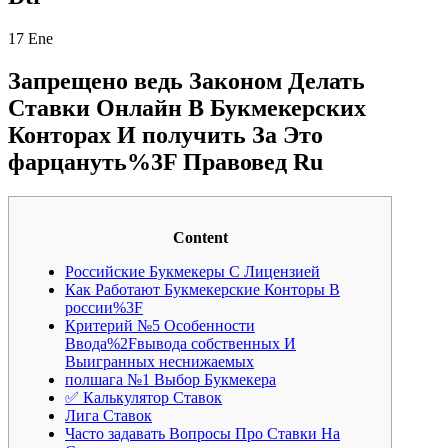
17
Ene
Запрещено ведь Законом Делать
Ставки Онлайн В Букмекерских
Конторах И получить За Это
фарцануть%3F Правовед Ru
Content
Российские Букмекеры С Лицензией
Как Работают Букмекерские Конторы В
россии%3F
Критерий №5 Особенности
Ввода%2Fвывода собственных И
Выигранных неснижаемых
полшага №1 Выбор Букмекера
✅ Калькулятор Ставок
Лига Ставок
Часто задавать Вопросы Про Ставки На