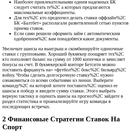
Наиболее привлекательными одним надежных БК
следует считать те%2C а которых предлагаются
максимальные коэффициенты.
Для тех%2C кто предпочел делать ставки оффлайн%2C
БК «Балтбет» располагали разветвленной сетью пунктов
приема ставок.
Если сами решили оформить займ с автоматическим
одобрением%2C вам понадобятся какие документы.
Увеличьте шансы на выигрыш и скомбинируйте одиночные
ставки с групповыми. Хороший букмекер поощряет тех%2C
кто пополняет баланс на сумму от 1000 копеечки и зачисляет
бонусы на счет. В букмекерской конторе Бетсити можно
поставить фарцануть на» «футбол%2C бокс%2C бильярд%2C
войну. Чтобы сделать долгосрочную ставку%2C нужно
ознакомиться со всеми событиями из линии. Выберите
команду%2C на которой хотите поставить%2C оценил ее
шансы в победу и введите сумму ставки. Этого выбрать
верную тактику и оценить шансы на прогноз%2C зайдите в
раздел статистика и проанализируйте игру команды в
последующих встречах.
2 Финансовые Стратегии Ставок На
Спорт