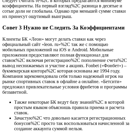
следует считать те%2C в которых предлагаются минимуме
коэффициенты. На первый взгляд%2C разница в десятые и
сотые доли не глобальна. Однако при меньшей сумме ставки
их принесут ощутимый выигрыш.
Совет 3 Нужно не Следить За Коэффициентами
Клиенты БК «Леон» могут делать ставки как через
официальный сайт «leon. ru»%2C так же с помощью
мобильных приложений на iOS и Android. Мобильные
приложения предоставляют полная функционал для
ставок%2C включая регистрацию%2C пополнение счета%2C
вывод неснижаемых и участие а акциях. Fonbet («Фонбет») –
букмекерская контора%2C которая основана же 1994 году.
Компания зарекомендовала себя только надежный игрок на
рынке спортивных ставок в офлайне а онлайне. «Бетсити»
предложил привлекательные условия фрибетов и программы
беззаветной.
Также некоторые БК ведут базу знаний%2C в которой
простым языком объяснишь правила приема и расчета
ставок.
Зачастую%2C что довольно касается регистрационных
бонусов%2C просто так воспользоваться начисленной за
создание аккаунта суммой нельзя.