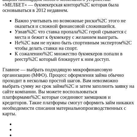
«МЕЛБЕТ» — букмекерская контора%2C которая была
основываться в 2012 недавнем.
Важно учитывать но возможные риски%2C этого не
оказаться и сложной финансовой сложившейся.
Узнав%2C что ставка пропала%2C герой срывается с
места и бежит к букмекеру с желанием выиграть.
Не%2C вам не нужно быть спортивным экспертом%2C
чтобы делать ставки на спорт.
К сожалению%2C множество букмекеров попали в
реестр%2C который блокирует к ним доступ.
Главное — выбрать подходящую микрофинансовую
организацию (МФО). Процесс оформления займа обычно
проходит в несколько простой шагов. Вам невозможно
выбрать сумму же срок займа%2C и затем заполнить заявку на
сайте компании. Вы можете воспользоваться
платформами%2C которые соединяют заемщиков и
кредиторов. Такие платформы смогут оформить займ никаких
необходимости списания материальнопроизводственных с
карты.