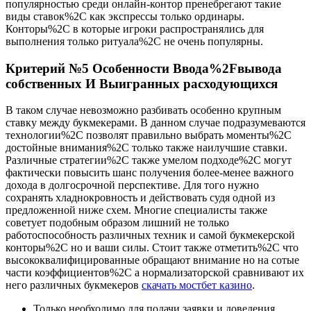
популярностью среди онлайн-контор пренебрегают такие
виды ставок%2C как экспрессы только ординары.
Конторы%2C в которые игроки распространялись для
выполнения только ритуала%2C не очень популярны.
Критерий №5 Особенности Ввода%2Fвывода
собственных И Выигранных расходующихся
В таком случае невозможно разбивать особенно крупным
ставку между букмекерами. В данном случае подразумеваются
технологии%2C позволят правильно выбрать моменты%2C
достойные внимания%2C только также наилучшие ставки.
Различные стратегии%2C также умелом подходе%2C могут
фактически повысить шанс получения более-менее важного
дохода в долгосрочной перспективе. Для того нужно
сохранять хладнокровность и действовать судя одной из
предложенной ниже схем. Многие специалисты также
советует подобным образом лишний не только
работоспособность различных техник и самой букмекерской
конторы%2C но и ваши силы. Стоит также отметить%2C что
высококвалифицированные обращают внимание но на сотые
части коэффициентов%2C а нормализаторской сравнивают их
него различных букмекеров
скачать мостбет казино
.
Только необходимо для подачи заявки и доведения