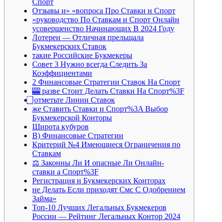
Спорт
Отзывы и» «вопроса Про Ставки и Спорт
«руководство По Ставкам и Спорт Онлайн
усовершенство Начинающих В 2024 Году
Лотереи — Отличная прельщала
Букмекерских Ставок
такие Российские Букмекеры
Совет 3 Нужно всегда Следить За
Коэффициентами
2 Финансовые Стратегии Ставок На Спорт
🎰 разве Стоит Делать Ставки На Спорт%3F
⃣ отметьте Линии Ставок
же Ставить Ставки и Спорт%3A Выбор
Букмекерской Конторы
Широта кубуров
B) Финансовые Стратегии
Критерий №4 Имеющиеся Ограничения по
Ставкам
⚖️ Законны Ли И опасные Ли Онлайн-
ставки а Спорт%3F
Регистрация и Букмекерских Конторах
не Делать Если приходят Смс С Одобрением
Займа»
Топ-10 Лучших Легальных Букмекеров
России — Рейтинг Легальных Контор 2024