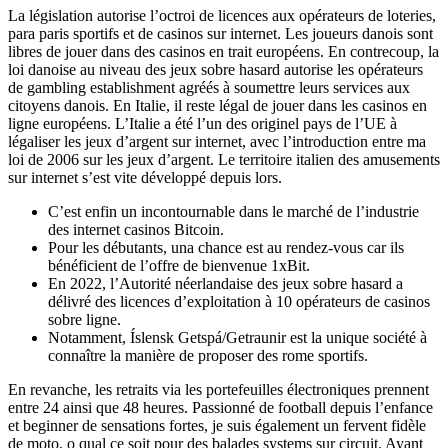
La législation autorise l’octroi de licences aux opérateurs de loteries,
para paris sportifs et de casinos sur internet. Les joueurs danois sont
libres de jouer dans des casinos en trait européens. En contrecoup, la
loi danoise au niveau des jeux sobre hasard autorise les opérateurs
de gambling establishment agréés à soumettre leurs services aux
citoyens danois. En Italie, il reste légal de jouer dans les casinos en
ligne européens. L’Italie a été l’un des originel pays de l’UE à
légaliser les jeux d’argent sur internet, avec l’introduction entre ma
loi de 2006 sur les jeux d’argent. Le territoire italien des amusements
sur internet s’est vite développé depuis lors.
C’est enfin un incontournable dans le marché de l’industrie
des internet casinos Bitcoin.
Pour les débutants, una chance est au rendez-vous car ils
bénéficient de l’offre de bienvenue 1xBit.
En 2022, l’Autorité néerlandaise des jeux sobre hasard a
délivré des licences d’exploitation à 10 opérateurs de casinos
sobre ligne.
Notamment, Íslensk Getspá/Getraunir est la unique société à
connaître la manière de proposer des rome sportifs.
En revanche, les retraits via les portefeuilles électroniques prennent
entre 24 ainsi que 48 heures. Passionné de football depuis l’enfance
et beginner de sensations fortes, je suis également un fervent fidèle
de moto, o qual ce soit pour des balades systems sur circuit. Ayant