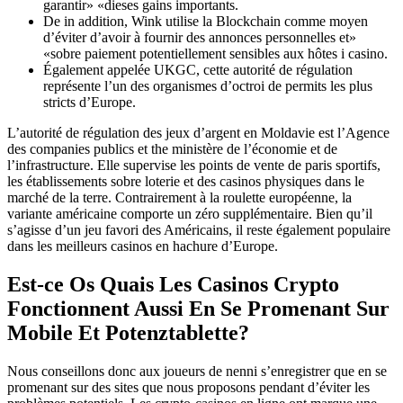
garantir» «dieses gains importants.
De in addition, Wink utilise la Blockchain comme moyen
d’éviter d’avoir à fournir des annonces personnelles et»
«sobre paiement potentiellement sensibles aux hôtes i casino.
Également appelée UKGC, cette autorité de régulation
représente l’un des organismes d’octroi de permits les plus
stricts d’Europe.
L’autorité de régulation des jeux d’argent en Moldavie est l’Agence
des companies publics et the ministère de l’économie et de
l’infrastructure. Elle supervise les points de vente de paris sportifs,
les établissements sobre loterie et des casinos physiques dans le
marché de la terre. Contrairement à la roulette européenne, la
variante américaine comporte un zéro supplémentaire. Bien qu’il
s’agisse d’un jeu favori des Américains, il reste également populaire
dans les meilleurs casinos en hachure d’Europe.
Est-ce Os Quais Les Casinos Crypto
Fonctionnent Aussi En Se Promenant Sur
Mobile Et Potenztablette?
Nous conseillons donc aux joueurs de nenni s’enregistrer que en se
promenant sur des sites que nous proposons pendant d’éviter les