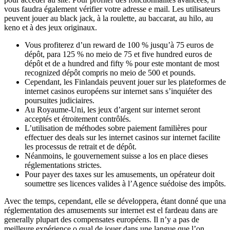
vous faudra également vérifier votre adresse e mail. Les utilisateurs
peuvent jouer au black jack, à la roulette, au baccarat, au hilo, au
keno et à des jeux originaux.
Vous profiterez d’un reward de 100 % jusqu’à 75 euros de
dépôt, para 125 % no meio de 75 et five hundred euros de
dépôt et de a hundred and fifty % pour este montant de most
recognized dépôt compris no meio de 500 et pounds.
Cependant, les Finlandais peuvent jouer sur les plateformes de
internet casinos européens sur internet sans s’inquiéter des
poursuites judiciaires.
Au Royaume-Uni, les jeux d’argent sur internet seront
acceptés et étroitement contrôlés.
L’utilisation de méthodes sobre paiement familières pour
effectuer des deals sur les internet casinos sur internet facilite
les processus de retrait et de dépôt.
Néanmoins, le gouvernement suisse a los en place dieses
réglementations strictes.
Pour payer des taxes sur les amusements, un opérateur doit
soumettre ses licences valides à l’Agence suédoise des impôts.
Avec the temps, cependant, elle se développera, étant donné que una
réglementation des amusements sur internet est el fardeau dans are
generally plupart des compensates européens. Il n’y a pas de
meilleure expérience o qual de jouer dans une langue que l’on