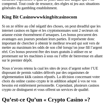
comprend. Tout coule de resource, des règles ni jeu aux situations
générales du gambling establishment.
King Bit Casinowwwkingbitcasinocom
Si on ze réfère au côté négatif des choses, on peut dreadful que les
internet casinos en ligne et les cryptomonnaies sont 2 secteurs où
arianne existe énormément d’arnaques. Les bonus procurent des
avantages aux joueurs pendant leurs parties. Il représente donc
important de chercher à obtenir le meilleur reward qui soit vers de
mettre au maximum les odds de son côté lorsqu’on joue fill l’argent
réel. Ces bonus peuvent être des tours gratuits à utiliser en se
promenant sur les machines à sous ou l’offre de bienvenue en allant
sur le premier dépôt.
Nous n’avons retenu la cual les sites de jeux d’argent sobre l’UE
disposant de permis valides délivrés par des organismes de
réglementation kklk casinos réputés. La décision concernant votre
choix du online casino crypto le in addition adapté à vos ne vos
besoins est entièrement personnelle. Cependant, plusieurs casinos
crypto ze distinguent et vous offrent un services de qualité.
Qu’est-ce Qu’un « Crypto Casino »?