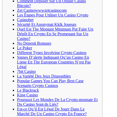
Comment Déposer Sur Un Online Casino
Bitcoin?
Zet Casinowwwzetcasinocom
Les Étapes Pour Utiliser Un Casino Crypto
Casinobet
Sécurité Et Anonymat Kklk Joueurs
Quel Est The Montant Minimum Put Faire Un
Dépôt En Crypto En Se Promenant Sur Un
Casino?
No Deposit Bonuses
Le Poker
Different Types Involving Crypto Casinos
Signes D’alerte Indiquant Qu’un Casino En
Ligne En The European Countries N’est Pas
Légal
7bit Casino
La Variété Des Jeux Disponibles
Popular Games You Can Play Best Case
Scenario Crypto Casinos
Le Blackjack
King Casino
Pourquoi Les Mondes De La Crypto-monnaie Et
Du Casino Sont-ils Liés?
Est-ce Qu’il Est Légal De Jouer Dans Le
Marché De Un Casino Crypto En France?