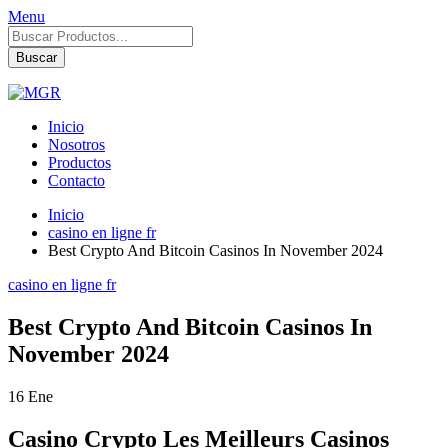
Menu
Búsqueda
de
Buscar
productos
Inicio
Nosotros
Productos
Contacto
Inicio
casino en ligne fr
Best Crypto And Bitcoin Casinos In November 2024
casino en ligne fr
Best Crypto And Bitcoin Casinos In
November 2024
16
Ene
Casino Crypto Les Meilleurs Casinos