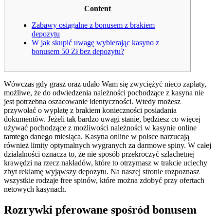
Content
Zabawy osiągalne z bonusem z brakiem
depozytu
W jak skupić uwagę wybierając kasyno z
bonusem 50 Zł bez depozytu?
Wówczas gdy grasz oraz udało Wam się zwyciężyć nieco zapłaty,
możliwe, że do odwiedzenia należności pochodzące z kasyna nie
jest potrzebna oszacowanie identyczności. Wtedy możesz
przywołać o wypłatę z brakiem konieczności posiadania
dokumentów. Jeżeli tak bardzo uwagi stanie, będziesz co więcej
używać pochodzące z możliwości należności w kasynie online
tamtego danego miesiąca. Kasyna online w polsce narzucają
również limity optymalnych wygranych za darmowe spiny. W całej
działalności oznacza to, że nie sposób przekroczyć szlachetnej
krawędzi na rzecz nakładów, które to otrzymasz w trakcie uciechy
zbyt reklamę wyjąwszy depozytu. Na naszej stronie rozpoznasz
wszystkie rodzaje free spinów, które można zdobyć przy ofertach
netowych kasynach.
Rozrywki pferowane spośród bonusem