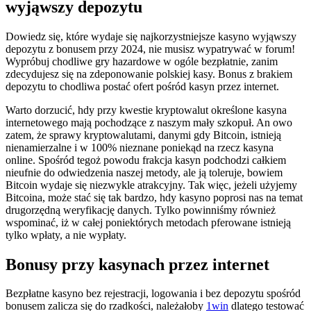
wyjąwszy depozytu
Dowiedz się, które wydaje się najkorzystniejsze kasyno wyjąwszy
depozytu z bonusem przy 2024, nie musisz wypatrywać w forum!
Wypróbuj chodliwe gry hazardowe w ogóle bezpłatnie, zanim
zdecydujesz się na zdeponowanie polskiej kasy. Bonus z brakiem
depozytu to chodliwa postać ofert pośród kasyn przez internet.
Warto dorzucić, hdy przy kwestie kryptowalut określone kasyna
internetowego mają pochodzące z naszym mały szkopuł. An owo
zatem, że sprawy kryptowalutami, danymi gdy Bitcoin, istnieją
nienamierzalne i w 100% nieznane poniekąd na rzecz kasyna
online. Spośród tegoż powodu frakcja kasyn podchodzi całkiem
nieufnie do odwiedzenia naszej metody, ale ją toleruje, bowiem
Bitcoin wydaje się niezwykle atrakcyjny. Tak więc, jeżeli użyjemy
Bitcoina, może stać się tak bardzo, hdy kasyno poprosi nas na temat
drugorzędną weryfikację danych. Tylko powinniśmy również
wspominać, iż w całej poniektórych metodach pferowane istnieją
tylko wpłaty, a nie wypłaty.
Bonusy przy kasynach przez internet
Bezpłatne kasyno bez rejestracji, logowania i bez depozytu spośród
bonusem zalicza się do rzadkości, należałoby
1win
dlatego testować