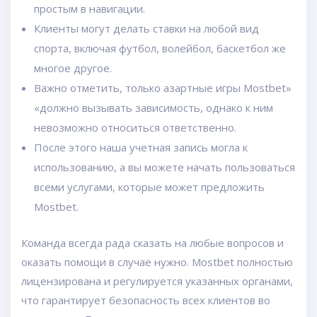
простым в навигации.
Клиенты могут делать ставки на любой вид
спорта, включая футбол, волейбол, баскетбол же
многое другое.
Важно отметить, только азартные игры Mostbet»
«должно вызывать зависимость, однако к ним
невозможно относиться ответственно.
После этого наша учетная запись могла к
использованию, а вы можете начать пользоваться
всеми услугами, которые может предложить
Mostbet.
Команда всегда рада сказать на любые вопросов и
оказать помощи в случае нужно. Mostbet полностью
лицензирована и регулируется указанных органами,
что гарантирует безопасность всех клиентов во