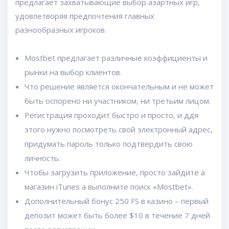
предлагает захватывающие выбор азартных игр,
удовлетворяя предпочтения главных
разнообразных игроков.
Mostbet предлагает различные коэффициенты и
рынки на выбор клиентов.
Что решение является окончательным и не может
быть оспорено ни участником, ни третьим лицом.
Регистрация проходит быстро и просто, и ддя
этого нужно посмотреть свой электронный адрес,
придумать пароль только подтвердить свою
личность.
Чтобы загрузить приложение, просто зайдите а
магазин iTunes а выполните поиск «Mostbet».
Дополнительный бонус 250 FS в казино – первый
депозит может быть более $10 в течение 7 дней