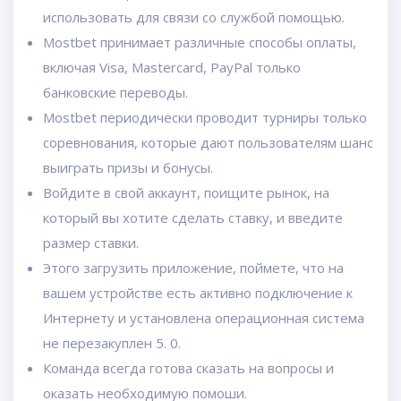
использовать для связи со службой помощью.
Mostbet принимает различные способы оплаты,
включая Visa, Mastercard, PayPal только
банковские переводы.
Mostbet периодически проводит турниры только
соревнования, которые дают пользователям шанс
выиграть призы и бонусы.
Войдите в свой аккаунт, поищите рынок, на
который вы хотите сделать ставку, и введите
размер ставки.
Этого загрузить приложение, поймете, что на
вашем устройстве есть активно подключение к
Интернету и установлена ​​операционная система
не перезакуплен 5. 0.
Команда всегда готова сказать на вопросы и
оказать необходимую помоши.