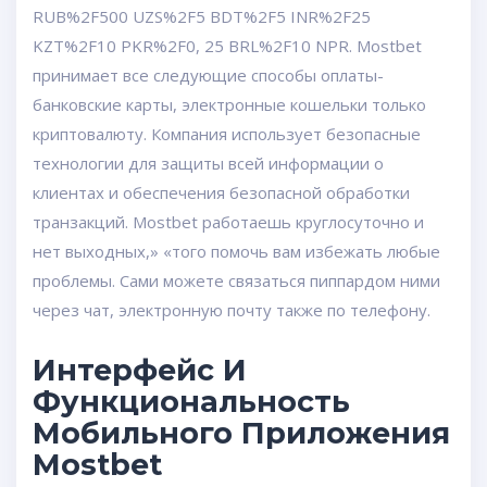
RUB%2F500 UZS%2F5 BDT%2F5 INR%2F25
KZT%2F10 PKR%2F0, 25 BRL%2F10 NPR. Mostbet
принимает все следующие способы оплаты-
банковские карты, электронные кошельки только
криптовалюту. Компания использует безопасные
технологии для защиты всей информации о
клиентах и обеспечения безопасной обработки
транзакций. Mostbet работаешь круглосуточно и
нет выходных,» «того помочь вам избежать любые
проблемы. Сами можете связаться пиппардом ними
через чат, электронную почту также по телефону.
Интерфейс И
Функциональность
Мобильного Приложения
Mostbet