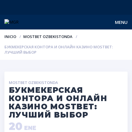
MENU
INICIO
MOSTBET OZBEKISTONDA
БУКМЕКЕРСКАЯ КОНТОРА И ОНЛАЙН КАЗИНО MOSTBET:
ЛУЧШИЙ ВЫБОР
MOSTBET OZBEKISTONDA
БУКМЕКЕРСКАЯ
КОНТОРА И ОНЛАЙН
КАЗИНО MOSTBET:
ЛУЧШИЙ ВЫБОР
20
ENE