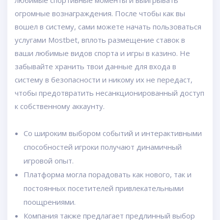
любимые спортивные моменты и выигрывать
огромные вознаграждения. После чтобы как вы
вошел в систему, сами можете начать пользоваться
услугами Mostbet, вплоть размещение ставок в
ваши любимые видов спорта и игры в казино. Не
забывайте хранить твои данные для входа в
систему в безопасности и никому их не передаст,
чтобы предотвратить несанкционированный доступ
к собственному аккаунту.
Со широким выбором событий и интерактивными
способностей игроки получают динамичный
игровой опыт.
Платформа могла порадовать как нового, так и
постоянных посетителей привлекательными
поощрениями.
Компания также предлагает предлинный выбор