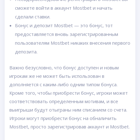
сможете войти в аккаунт Mostbet и начать
сделали ставки.
Бонус и депозит Mostbet — это бонус, тот
предоставляется вновь зарегистрированным
пользователям Mostbet никаких внесения первого
депозита.
Важно безусловно, что бонус доступен и новым
игрокам же не может быть использован в
дополняется с каким-либо одним типом бонуса.
Кроме того, чтобы приобрести бонус, игроки может
соответствовать определенным мотивам, и все
выигрыши будут отыграны ним списанием со счета.
Игроки могут приобрести бонус на обналичить
Mostbet, просто зарегистрировав аккаунт и Mostbet.