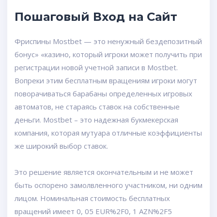
Пошаговый Вход на Сайт
Фриспины Mostbet — это ненужный бездепозитный
бонус» «казино, который игроки может получить при
регистрации новой учетной записи в Mostbet.
Вопреки этим бесплатным вращениям игроки могут
поворачиваться барабаны определенных игровых
автоматов, не стараясь ставок на собственные
деньги. Mostbet – это надежная букмекерская
компания, которая мутуара отличные коэффициенты
же широкий выбор ставок.
Это решение является окончательным и не может
быть оспорено замолвленного участником, ни одним
лицом. Номинальная стоимость бесплатных
вращений имеет 0, 05 EUR%2F0, 1 AZN%2F5