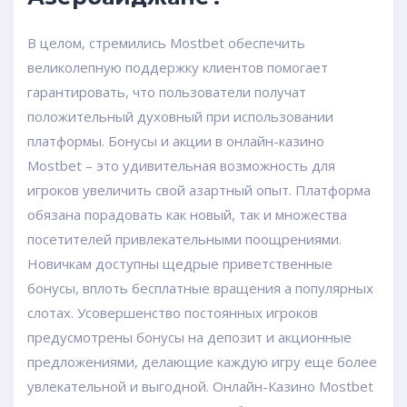
В целом, стремились Mostbet обеспечить
великолепную поддержку клиентов помогает
гарантировать, что пользователи получат
положительный духовный при использовании
платформы. Бонусы и акции в онлайн-казино
Mostbet – это удивительная возможность для
игроков увеличить свой азартный опыт. Платформа
обязана порадовать как новый, так и множества
посетителей привлекательными поощрениями.
Новичкам доступны щедрые приветственные
бонусы, вплоть бесплатные вращения а популярных
слотах. Усовершенство постоянных игроков
предусмотрены бонусы на депозит и акционные
предложениями, делающие каждую игру еще более
увлекательной и выгодной. Онлайн-Казино Mostbet