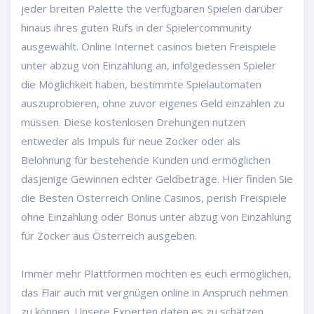
jeder breiten Palette the verfügbaren Spielen darüber
hinaus ihres guten Rufs in der Spielercommunity
ausgewählt. Online Internet casinos bieten Freispiele
unter abzug von Einzahlung an, infolgedessen Spieler
die Möglichkeit haben, bestimmte Spielautomaten
auszuprobieren, ohne zuvor eigenes Geld einzahlen zu
müssen. Diese kostenlosen Drehungen nutzen
entweder als Impuls für neue Zocker oder als
Belohnung für bestehende Kunden und ermöglichen
dasjenige Gewinnen echter Geldbeträge. Hier finden Sie
die Besten Österreich Online Casinos, perish Freispiele
ohne Einzahlung oder Bonus unter abzug von Einzahlung
für Zocker aus Österreich ausgeben.
Immer mehr Plattformen möchten es euch ermöglichen,
das Flair auch mit vergnügen online in Anspruch nehmen
zu können. Unsere Experten daten es zu schätzen,