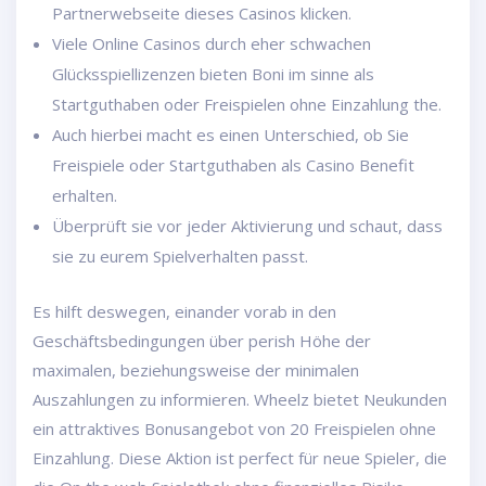
Partnerwebseite dieses Casinos klicken.
Viele Online Casinos durch eher schwachen
Glücksspiellizenzen bieten Boni im sinne als
Startguthaben oder Freispielen ohne Einzahlung the.
Auch hierbei macht es einen Unterschied, ob Sie
Freispiele oder Startguthaben als Casino Benefit
erhalten.
Überprüft sie vor jeder Aktivierung und schaut, dass
sie zu eurem Spielverhalten passt.
Es hilft deswegen, einander vorab in den
Geschäftsbedingungen über perish Höhe der
maximalen, beziehungsweise der minimalen
Auszahlungen zu informieren. Wheelz bietet Neukunden
ein attraktives Bonusangebot von 20 Freispielen ohne
Einzahlung. Diese Aktion ist perfect für neue Spieler, die