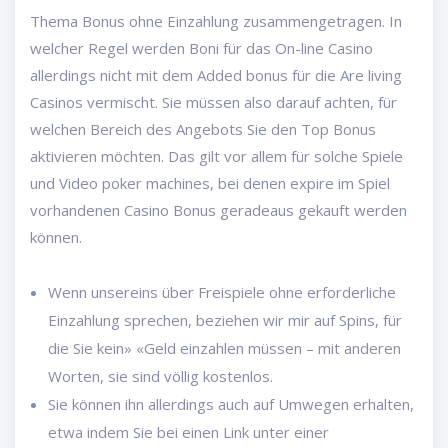
Thema Bonus ohne Einzahlung zusammengetragen. In
welcher Regel werden Boni für das On-line Casino
allerdings nicht mit dem Added bonus für die Are living
Casinos vermischt. Sie müssen also darauf achten, für
welchen Bereich des Angebots Sie den Top Bonus
aktivieren möchten. Das gilt vor allem für solche Spiele
und Video poker machines, bei denen expire im Spiel
vorhandenen Casino Bonus geradeaus gekauft werden
können.
Wenn unsereins über Freispiele ohne erforderliche
Einzahlung sprechen, beziehen wir mir auf Spins, für
die Sie kein» «Geld einzahlen müssen – mit anderen
Worten, sie sind völlig kostenlos.
Sie können ihn allerdings auch auf Umwegen erhalten,
etwa indem Sie bei einen Link unter einer