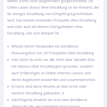
deines Konto nicht aufgefordert gutgeschrieben. Ein
Online casino Bonus ohne Einzahlung ist ein Reward, der
dir weniger Einzahlung von Echtgeld gutgeschrieben
wird. Das können entweder Freispiele ohne Einzahlung
sein oder auch ein kleines Startguthaben ohne
Einzahlung, wie zum Beispiel 5€.
Wheelz bietet Neukunden ein attraktives
Bonusangebot von 20 Freispielen ohne Einzahlung.
Hier könnt du nicht nur alle Infos über aktuelle Boni
mit ebenso ohne Einzahlungen sprechen, sondern
auch Erfahrungen zu Online Internet casinos und
deren Angeboten loswerden und zusammenrotten.
Erstens sind diese Revenu an eine erste oder
weitere Einzahlung gebunden, d.
Nachfolgend erhalten Sie noch eine detaillierte
Übersicht der verschiedenen Bonustypen.