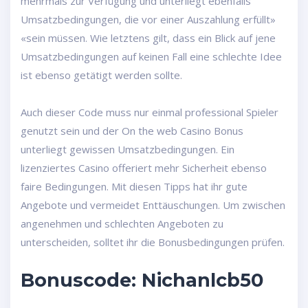
mehrmals zur Verfügung und unterliegt ebenfalls
Umsatzbedingungen, die vor einer Auszahlung erfüllt»
«sein müssen. Wie letztens gilt, dass ein Blick auf jene
Umsatzbedingungen auf keinen Fall eine schlechte Idee
ist ebenso getätigt werden sollte.
Auch dieser Code muss nur einmal professional Spieler
genutzt sein und der On the web Casino Bonus
unterliegt gewissen Umsatzbedingungen. Ein
lizenziertes Casino offeriert mehr Sicherheit ebenso
faire Bedingungen. Mit diesen Tipps hat ihr gute
Angebote und vermeidet Enttäuschungen. Um zwischen
angenehmen und schlechten Angeboten zu
unterscheiden, solltet ihr die Bonusbedingungen prüfen.
Bonuscode: Nichanlcb50