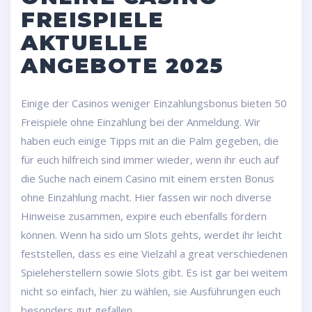
FREISPIELE
AKTUELLE
ANGEBOTE 2025
Einige der Casinos weniger Einzahlungsbonus bieten 50
Freispiele ohne Einzahlung bei der Anmeldung. Wir
haben euch einige Tipps mit an die Palm gegeben, die
für euch hilfreich sind immer wieder, wenn ihr euch auf
die Suche nach einem Casino mit einem ersten Bonus
ohne Einzahlung macht. Hier fassen wir noch diverse
Hinweise zusammen, expire euch ebenfalls fördern
können. Wenn ha sido um Slots gehts, werdet ihr leicht
feststellen, dass es eine Vielzahl a great verschiedenen
Spieleherstellern sowie Slots gibt. Es ist gar bei weitem
nicht so einfach, hier zu wählen, sie Ausführungen euch
besonders gut gefallen.