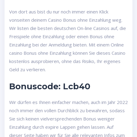
Von dort aus bist du nur noch immer einen Klick
vonseiten deinem Casino Bonus ohne Einzahlung weg.
Wir listen die besten deutschen On-line Casinos auf, die
Freispiele ohne Einzahlung oder einen Bonus ohne
Einzahlung bei der Anmeldung bieten. Mit einem Online
casino Bonus ohne Einzahlung können Sie dieses Casino
kostenlos ausprobieren, ohne das Risiko, Ihr eigenes
Geld zu verlieren.
Bonuscode: Lcb40
Wir dürfen es Ihnen einfacher machen, auch im Jahr 2022
noch immer den vollen Durchblick zu bewahren, sodass
Sie sich keinen vielversprechenden Bonus weniger
Einzahlung durch expire Lappen gehen lassen. Auf
dieser Seite haben wir für Sie alle relevanten Infos zum