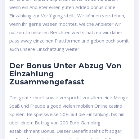
wenn ein Anbieter einen guten Added bonus ohne
Einzahlung zur Verfügung stellt. Wir können verstehen,
wenn ihr gerne wissen möchtet, welche Anbieter wir
nutzen. In unseren Berichten wertschätzen wir daher
pass away einzelnen Plattformen und geben euch somit
auch unsere Einschätzung weiter.
Der Bonus Unter Abzug Von
Einzahlung
Zusammengefasst
Das geht schnell sowie verspricht vor allem eine Menge
Spaß und Freude a good vielen mobilen Online casino
Spielen. Beispielsweise 50% auf die Einzahlung, bis hin
über einem Betrag von 200 Euro Gambling
establishment Bonus. Dieser Benefit steht oft sogar