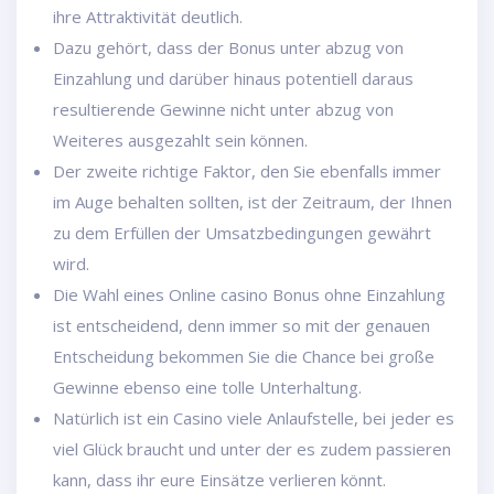
ihre Attraktivität deutlich.
Dazu gehört, dass der Bonus unter abzug von
Einzahlung und darüber hinaus potentiell daraus
resultierende Gewinne nicht unter abzug von
Weiteres ausgezahlt sein können.
Der zweite richtige Faktor, den Sie ebenfalls immer
im Auge behalten sollten, ist der Zeitraum, der Ihnen
zu dem Erfüllen der Umsatzbedingungen gewährt
wird.
Die Wahl eines Online casino Bonus ohne Einzahlung
ist entscheidend, denn immer so mit der genauen
Entscheidung bekommen Sie die Chance bei große
Gewinne ebenso eine tolle Unterhaltung.
Natürlich ist ein Casino viele Anlaufstelle, bei jeder es
viel Glück braucht und unter der es zudem passieren
kann, dass ihr eure Einsätze verlieren könnt.