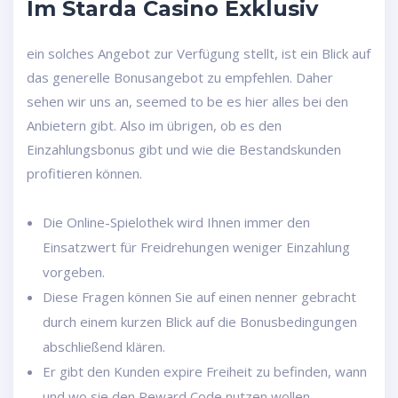
Im Starda Casino Exklusiv
ein solches Angebot zur Verfügung stellt, ist ein Blick auf
das generelle Bonusangebot zu empfehlen. Daher
sehen wir uns an, seemed to be es hier alles bei den
Anbietern gibt. Also im übrigen, ob es den
Einzahlungsbonus gibt und wie die Bestandskunden
profitieren können.
Die Online-Spielothek wird Ihnen immer den
Einsatzwert für Freidrehungen weniger Einzahlung
vorgeben.
Diese Fragen können Sie auf einen nenner gebracht
durch einem kurzen Blick auf die Bonusbedingungen
abschließend klären.
Er gibt den Kunden expire Freiheit zu befinden, wann
und wo sie den Reward Code nutzen wollen.