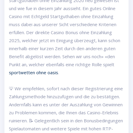
Startguthaben ohne Einzahlung 2020 neu gewesen ist
und wie fue in diesem Jahr aussieht. Ein gutes Online
Casino mit Echtgeld Startguthaben ohne Einzahlung
muss dabei aus unserer Sicht verschiedene Kriterien
erfüllen. Der direkte Casino Bonus ohne Einzahlung
2025, welcher jetzt im Einigung überzeugt, kann schon
innerhalb einer kurzen Zeit durch den anderen guten
Benefit abgelöst werden. Sehen wir uns noch» «den
Punkt an, welcher ebenfalls eine richtige Rolle spielt
sportwetten ohne oasis
.
💡 Wir empfehlen, sofort nach dieser Registrierung eine
Zahlungsmethode hinzuzufügen und die zu bestätigen.
Andernfalls kann es unter der Auszahlung von Gewinnen
zu Problemen kommen, die Ihnen das Casino-Erlebnis
ruinieren. 📝 Gelegentlich sein in den Bonusbedingungen
Spielautomaten und weitere Spiele mit hohen RTP-