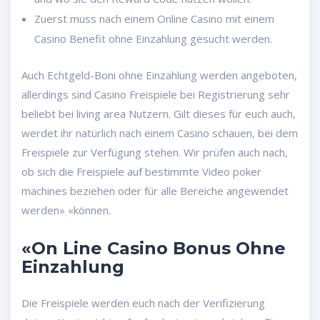
Zuerst muss nach einem Online Casino mit einem
Casino Benefit ohne Einzahlung gesucht werden.
Auch Echtgeld-Boni ohne Einzahlung werden angeboten,
allerdings sind Casino Freispiele bei Registrierung sehr
beliebt bei living area Nutzern. Gilt dieses für euch auch,
werdet ihr natürlich nach einem Casino schauen, bei dem
Freispiele zur Verfügung stehen. Wir prüfen auch nach,
ob sich die Freispiele auf bestimmte Video poker
machines beziehen oder für alle Bereiche angewendet
werden» «können.
«On Line Casino Bonus Ohne
Einzahlung
Die Freispiele werden euch nach der Verifizierung