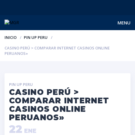
MENU
INICIO
PIN UP PERU
CASINO PERÚ > COMPARAR INTERNET CASINOS ONLINE
PERUANOS»
PIN UP PERU
CASINO PERÚ >
COMPARAR INTERNET
CASINOS ONLINE
PERUANOS»
22
ENE