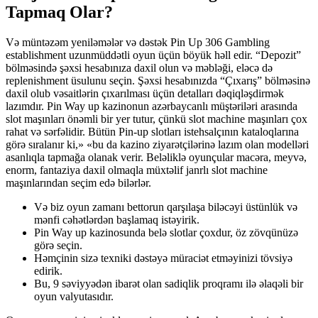
Tapmaq Olar?
Və müntəzəm yeniləmələr və dəstək Pin Up 306 Gambling
establishment uzunmüddətli oyun üçün böyük həll edir. “Depozit”
bölməsində şəxsi hesabınıza daxil olun və məbləği, eləcə də
replenishment üsulunu seçin. Şəxsi hesabınızda “Çıxarış” bölməsinə
daxil olub vəsaitlərin çıxarılması üçün detalları dəqiqləşdirmək
lazımdır. Pin Way up kazinonun azərbaycanlı müştəriləri arasında
slot maşınları önəmli bir yer tutur, çünkü slot machine maşınları çox
rahat və sərfəlidir. Bütün Pin-up slotları istehsalçının kataloqlarına
görə sıralanır ki,» «bu da kazino ziyarətçilərinə lazım olan modelləri
asanlıqla tapmağa olanak verir. Beləliklə oyunçular macəra, meyvə,
enorm, fantaziya daxil olmaqla müxtəlif janrlı slot machine
maşınlarından seçim edə bilərlər.
Və biz oyun zamanı bettorun qarşılaşa biləcəyi üstünlük və
mənfi cəhətlərdən başlamaq istəyirik.
Pin Way up kazinosunda belə slotlar çoxdur, öz zövqünüzə
görə seçin.
Həmçinin sizə texniki dəstəyə müraciət etməyinizi tövsiyə
edirik.
Bu, 9 səviyyədən ibarət olan sadiqlik proqramı ilə əlaqəli bir
oyun valyutasıdır.