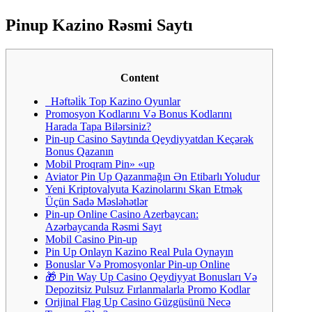
Pinup Kazino Rəsmi Saytı
Content
​ ​ Həftəli̇k Top Kazino Oyunlar​
Promosyon Kodlarını Və Bonus Kodlarını
Harada Tapa Bilərsiniz?
Pin-up Casino Saytında Qeydiyyatdan Keçərək
Bonus Qazanın
Mobil Proqram Pin» «up
Aviator Pin Up Qazanmağın Ən Etibarlı Yoludur
Yeni Kriptovalyuta Kazinolarını Skan Etmək
Üçün Sadə Məsləhətlər
Pin-up Online Casino Azerbaycan:
Azərbaycanda Rəsmi Sayt
Mobil Casino Pin-up
Pin Up Onlayn Kazino Real Pula Oynayın
Bonuslar Və Promosyonlar Pin-up Online
🎁 Pin Way Up Casino Qeydiyyat Bonusları Və
Depozitsiz Pulsuz Fırlanmalarla Promo Kodlar
Orijinal Flag Up Casino Güzgüsünü Necə