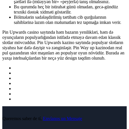
şərtləri ilə (müəyyən bir» «peyjerlə) tanış olmalısınız.
Bu qurumda heç bir istirahət günü olmadan, gecə-gündüz
texniki dəstək xidməti göstərilir.
Bölmələrin sadələşdirilmiş tərtibatı cib qurğularının
sahiblərinə lazım olan məlumatları tez tapmağa imkan verir.
Pin Upwards casino saytında həm bazarın yenilikləri, həm də
oyunçuların populyarlığından istifadə etməyə davam edən klassik
slotlar mövcuddur. Pin Upwards kazino saytında populyar slotların
siyahısı hər dəfə dəyişir və zənginləşir. Pin Way up kazinodan real
pul qazandıran slot maşınları ən populyar oyun növüdür. Burada ən
yaxşı istehsalçılardan bir neçə yüz design təqdim olunub.
Queremos saber de tí,
Envíanos un Mensaje