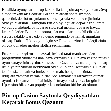
Beləliklə oyunçular Pin-up kazino ilə tanış olmaq və oyundan zövq
almaq imkanı əldə edirlər. Bu addımlardan sonra siz mobil
qadcetinizdə slot maşınlarını sərbəst işə sala və demo rejimində
oynaya bilərsiniz. Həmçinin Pin Ap oyunçuları depozitlərini artıra
və pul qarşılığında oynayaraq slota real mərclər qoyaraq həyata
keçirə bilərlər. Bunlardan sonra, slot maşınlarını mobil cihazda
sərbəst şəkildə idarə edə və demo rejimində oynamak mümkün
olacaq. Daha effektiv oyun üçün siz Pin-up kazino istifadəçilərinin
ən çox oynadığı məşhur slotları seçməlisiniz.
Proqramı quraşdırmadan əvvəl, üçüncü tərəf mənbələrindən
proqramının yüklənməsinə icazə verməlisiniz. Onlayn kazino müasir
oyun sənayesinin ayrılmaz hissəsidir. Qazanclı və maraqlı oynamaq
üçün yalnız yüksək keyfiyyətli oyun klublarını seçməlisiniz. Onlar
təhlükəsiz, etibarlı və funksional olmalı, həmçinin müntəzəm
uduşlara zəmanət verməlidirlər. Son zamanlar Azərbaycan qumar
oyunları istiqamətində fəal inkişaf etməyə başlayıb və bu gün Pin-
Up casino ölkədə ən populyar kazinolardan biri hesab olunur.
Pin-up Casino Saytında Qeydiyyatdan
Keçərək Bonus Qazanın