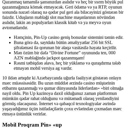
Qazanmaq tamamilə şansınızdan asılıdır və heç bir sxem böyük pul
qazanmağınıza kömək etməyəcək. Geri ödəmə və ya RTP, oyunun
sonunda nəzəri olaraq nə qədər pul geri ala biləcəyinizi göstərən bir
faizdir. Uduşların məbləği slot machine maşınlarının növündən
asılıdır, lakin ən populyarları klassik kitab və ya meyvə oyun
avtomatlarıdır.
Həmçinin, Pin-Up casino geniş bonuslar sistemini təmin edir.
Buna görə də, saytdakı bütün əməliyyatlar 256 bit SSL
şifrələməsi ilə qorunan bir əlaqə vasitəsilə həyata keçirilir.
Mən özüm bir dəfə “Divine Fortune” oyununda ten, 000
AZN məbləğində jackpot qazanmışam!
Rəsmi tətbiqdən əlavə, heç bir yükləmə və quraşdırma tələb
etməyən mobil versiya ag vardır.
10 ildən artıqdır ki Azərbaycanda uğurla fəaliyyət göstərən onlayn
mərc müəssisəsidir. Bu uzun müddət ərzində casino müştərinin
etibarını qazanmağı və qumar dünyasında liderlərdən» «biri olmağa
nayil oldu. Pin Up kazinoya daxil olduğunuz zaman platformun
mümkün qədər rahat olduğunu və mütəmadi olaraq yeniləndiyini
görmüş olacaqsınız. İnternet və qabaqcıl texnologiyalar əsrində
yaşayadığımız üçün istifadəçilərin çoxu evlərindən çıxmadan mərc
etməyə üstünlük verirlər.
Mobil Proqram Pin» «up