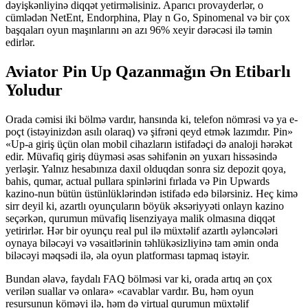
dəyişkənliyinə diqqət yetirməlisiniz. Aparıcı provayderlər, o
cümlədən NetEnt, Endorphina, Play n Go, Spinomenal və bir çox
başqaları oyun maşınlarını ən azı 96% xeyir dərəcəsi ilə təmin
edirlər.
Aviator Pin Up Qazanmağın Ən Etibarlı
Yoludur
Orada cəmisi iki bölmə vardır, hansında ki, telefon nömrəsi və ya e-
poçt (istəyinizdən asılı olaraq) və şifrəni qeyd etmək lazımdır. Pin»
«Up-a giriş üçün olan mobil cihazların istifadəçi də analoji hərəkət
edir. Müvafiq giriş düyməsi əsas səhifənin ən yuxarı hissəsində
yerləşir. Yalnız hesabınıza daxil olduqdan sonra siz depozit qoya,
bahis, qumar, actual pullara spinlərini fırlada və Pin Upwards
kazino-nun bütün üstünlüklərindən istifadə edə bilərsiniz. Heç kimə
sirr deyil ki, azartlı oyunçuların böyük əksəriyyəti onlayn kazino
seçərkən, qurumun müvafiq lisenziyaya malik olmasına diqqət
yetirirlər. Hər bir oyunçu real pul ilə müxtəlif azartlı əyləncələri
oynaya biləcəyi və vəsaitlərinin təhlükəsizliyinə tam əmin onda
biləcəyi məqsədi ilə, əla oyun platforması tapmaq istəyir.
Bundan əlavə, faydalı FAQ bölməsi var ki, orada artıq ən çox
verilən suallar və onlara» «cavablar vardır. Bu, həm oyun
resursunun köməyi ilə, həm də virtual qurumun müxtəlif