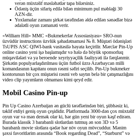
verən müxtəlif məsləhətlər tapa bilərsiniz.
Ödəniş üçün sifariş edilə bilən minimum pul məbləği 30
AZN-dir.
Yoxlamalar zamanı şirkət tərəfindən əldə edilən sənədlər bizə
ədalətli oyun zəmanəti verir.
«William Hill» MMC «Bukmekerlər Assosiasiyası» SRO-nun
üzvüdür instructions üzvlük şəhadətnaməsi № 8. Müştəri ödənişləri
TsUPIS ASC QIWI-bank vasitəsilə həyata keçirilir. Mərclər Pin-Up
online casino yeni işə başlamışdır və hələ də böyük sponsorluq
müqavilələri və ya beroende xeyriyyəçilik fəaliyyəti ilə fərqlənmir.
Şirkətin populyarlaşdırılması üçün futbol üzrə Azərbaycan milli
komandasının kapitanı onun rəsmi səfiri seçilib. Pin-Up bukmeker
kontorunun bir çox müştərisi rəsmi veb saytın belə bir çatışmazlığını
video clip yayımların olmaması kimi qeyd edir.
Mobil Casino Pin-up
Pin Up Casino Azerbaijan ən güclü tərəflərindən biri, şübhəsiz ki,
təklif etdiyi geniş oyun çeşididir. Platformada 3000-dən çox müxtəlif
oyun var və mən demək olar ki, hər gün yeni bir oyun kəşf edirəm.
Burada klassik 3 barabanli slotlardan tutmuş ən son 3D və 5
barabanlı movie slotlara qədər hər növ oyun mövcuddur. Mənim
şəxsi favoritlərim arasında “Book regarding Dead”, “Starburst” və