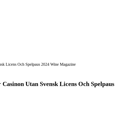
ensk Licens Och Spelpaus 2024 Wine Magazine
er Casinon Utan Svensk Licens Och Spelpau