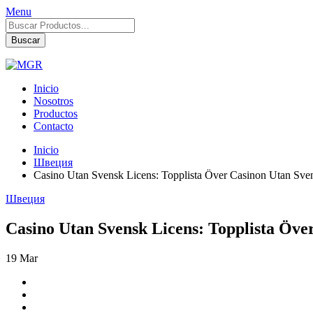
Menu
Búsqueda
de
Buscar
productos
Inicio
Nosotros
Productos
Contacto
Inicio
Швеция
Casino Utan Svensk Licens: Topplista Över Casinon Utan Sv
Швеция
Casino Utan Svensk Licens: Topplista Öv
19
Mar