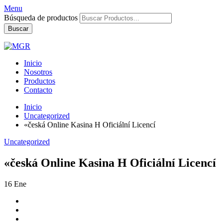
Menu
Búsqueda de productos
Buscar
Inicio
Nosotros
Productos
Contacto
Inicio
Uncategorized
«česká Online Kasina H Oficiální Licencí
Uncategorized
«česká Online Kasina H Oficiální Licencí
16
Ene