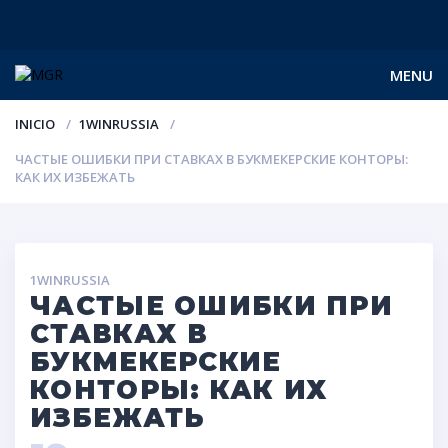
MENU
INICIO
1WINRUSSIA
ЧАСТЫЕ ОШИБКИ ПРИ СТАВКАХ В БУКМЕКЕРСКИЕ КОНТОРЫ:
КАК ИХ ИЗБЕЖАТЬ
1WINRUSSIA
ЧАСТЫЕ ОШИБКИ ПРИ
СТАВКАХ В
БУКМЕКЕРСКИЕ
КОНТОРЫ: КАК ИХ
ИЗБЕЖАТЬ