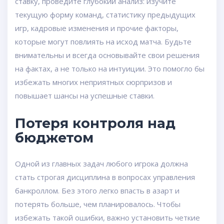
ставку, проведите глубокий анализ: изучите
текущую форму команд, статистику предыдущих
игр, кадровые изменения и прочие факторы,
которые могут повлиять на исход матча. Будьте
внимательны и всегда основывайте свои решения
на фактах, а не только на интуиции. Это помогло бы
избежать многих неприятных сюрпризов и
повышает шансы на успешные ставки.
Потеря контроля над
бюджетом
Одной из главных задач любого игрока должна
стать строгая дисциплина в вопросах управления
банкроллом. Без этого легко впасть в азарт и
потерять больше, чем планировалось. Чтобы
избежать такой ошибки, важно установить четкие