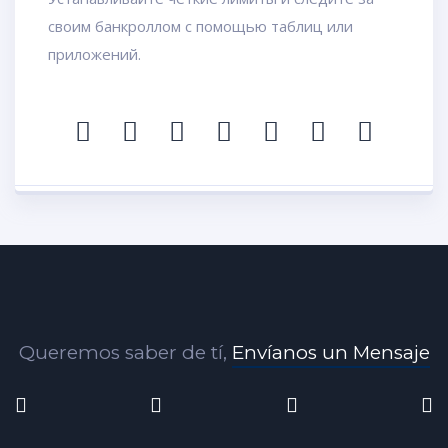
своим банкроллом с помощью таблиц или
приложений.
Queremos saber de tí,
Envíanos un Mensaje