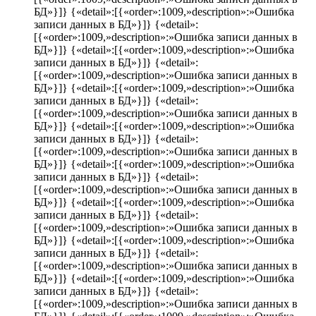
БД»}]} {«detail»:[{«order»:1009,»description»:»Ошибка
записи данных в БД»}]} {«detail»:
[{«order»:1009,»description»:»Ошибка записи данных в
БД»}]} {«detail»:[{«order»:1009,»description»:»Ошибка
записи данных в БД»}]} {«detail»:
[{«order»:1009,»description»:»Ошибка записи данных в
БД»}]} {«detail»:[{«order»:1009,»description»:»Ошибка
записи данных в БД»}]} {«detail»:
[{«order»:1009,»description»:»Ошибка записи данных в
БД»}]} {«detail»:[{«order»:1009,»description»:»Ошибка
записи данных в БД»}]} {«detail»:
[{«order»:1009,»description»:»Ошибка записи данных в
БД»}]} {«detail»:[{«order»:1009,»description»:»Ошибка
записи данных в БД»}]} {«detail»:
[{«order»:1009,»description»:»Ошибка записи данных в
БД»}]} {«detail»:[{«order»:1009,»description»:»Ошибка
записи данных в БД»}]} {«detail»:
[{«order»:1009,»description»:»Ошибка записи данных в
БД»}]} {«detail»:[{«order»:1009,»description»:»Ошибка
записи данных в БД»}]} {«detail»:
[{«order»:1009,»description»:»Ошибка записи данных в
БД»}]} {«detail»:[{«order»:1009,»description»:»Ошибка
записи данных в БД»}]} {«detail»:
[{«order»:1009,»description»:»Ошибка записи данных в