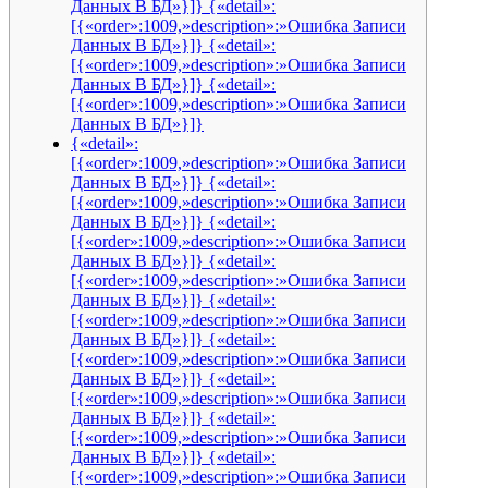
Данных В БД»}]} {«detail»:
[{«order»:1009,»description»:»Ошибка Записи
Данных В БД»}]} {«detail»:
[{«order»:1009,»description»:»Ошибка Записи
Данных В БД»}]} {«detail»:
[{«order»:1009,»description»:»Ошибка Записи
Данных В БД»}]}
{«detail»:
[{«order»:1009,»description»:»Ошибка Записи
Данных В БД»}]} {«detail»:
[{«order»:1009,»description»:»Ошибка Записи
Данных В БД»}]} {«detail»:
[{«order»:1009,»description»:»Ошибка Записи
Данных В БД»}]} {«detail»:
[{«order»:1009,»description»:»Ошибка Записи
Данных В БД»}]} {«detail»:
[{«order»:1009,»description»:»Ошибка Записи
Данных В БД»}]} {«detail»:
[{«order»:1009,»description»:»Ошибка Записи
Данных В БД»}]} {«detail»:
[{«order»:1009,»description»:»Ошибка Записи
Данных В БД»}]} {«detail»:
[{«order»:1009,»description»:»Ошибка Записи
Данных В БД»}]} {«detail»:
[{«order»:1009,»description»:»Ошибка Записи