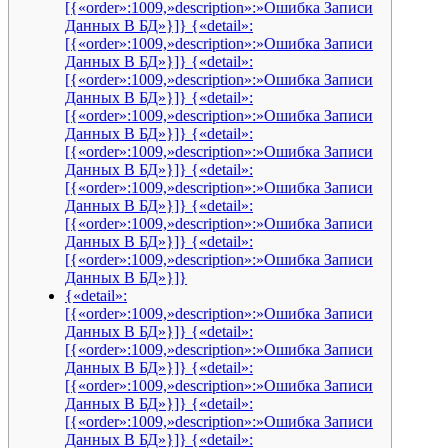
[{«order»:1009,»description»:»Ошибка Записи
Данных В БД»}]} {«detail»:
[{«order»:1009,»description»:»Ошибка Записи
Данных В БД»}]} {«detail»:
[{«order»:1009,»description»:»Ошибка Записи
Данных В БД»}]} {«detail»:
[{«order»:1009,»description»:»Ошибка Записи
Данных В БД»}]} {«detail»:
[{«order»:1009,»description»:»Ошибка Записи
Данных В БД»}]} {«detail»:
[{«order»:1009,»description»:»Ошибка Записи
Данных В БД»}]} {«detail»:
[{«order»:1009,»description»:»Ошибка Записи
Данных В БД»}]} {«detail»:
[{«order»:1009,»description»:»Ошибка Записи
Данных В БД»}]}
{«detail»:
[{«order»:1009,»description»:»Ошибка Записи
Данных В БД»}]} {«detail»:
[{«order»:1009,»description»:»Ошибка Записи
Данных В БД»}]} {«detail»:
[{«order»:1009,»description»:»Ошибка Записи
Данных В БД»}]} {«detail»:
[{«order»:1009,»description»:»Ошибка Записи
Данных В БД»}]} {«detail»: