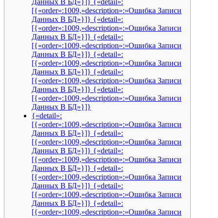
Данных В БД»}]} {«detail»:
[{«order»:1009,»description»:»Ошибка Записи
Данных В БД»}]} {«detail»:
[{«order»:1009,»description»:»Ошибка Записи
Данных В БД»}]} {«detail»:
[{«order»:1009,»description»:»Ошибка Записи
Данных В БД»}]} {«detail»:
[{«order»:1009,»description»:»Ошибка Записи
Данных В БД»}]} {«detail»:
[{«order»:1009,»description»:»Ошибка Записи
Данных В БД»}]} {«detail»:
[{«order»:1009,»description»:»Ошибка Записи
Данных В БД»}]}
{«detail»:
[{«order»:1009,»description»:»Ошибка Записи
Данных В БД»}]} {«detail»:
[{«order»:1009,»description»:»Ошибка Записи
Данных В БД»}]} {«detail»:
[{«order»:1009,»description»:»Ошибка Записи
Данных В БД»}]} {«detail»:
[{«order»:1009,»description»:»Ошибка Записи
Данных В БД»}]} {«detail»:
[{«order»:1009,»description»:»Ошибка Записи
Данных В БД»}]} {«detail»:
[{«order»:1009,»description»:»Ошибка Записи