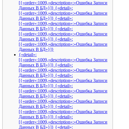
[{«order»:1009,»description»:»Ошибка Записи
Данных В БД»}]} {«detail»:
[{«order»:1009,»description»:»Ошибка Записи
Данных В БД»}]} {«detail»:
[{«order»:1009,»description»:»Ошибка Записи
Данных В БД»}]} {«detail»:
[{«order»:1009,»description»:»Ошибка Записи
Данных В БД»}]} {«detail»:
[{«order»:1009,»description»:»Ошибка Записи
Данных В БД»}]}
{«detail»:
[{«order»:1009,»description»:»Ошибка Записи
Данных В БД»}]} {«detail»:
[{«order»:1009,»description»:»Ошибка Записи
Данных В БД»}]} {«detail»:
[{«order»:1009,»description»:»Ошибка Записи
Данных В БД»}]} {«detail»:
[{«order»:1009,»description»:»Ошибка Записи
Данных В БД»}]} {«detail»:
[{«order»:1009,»description»:»Ошибка Записи
Данных В БД»}]} {«detail»:
[{«order»:1009,»description»:»Ошибка Записи
Данных В БД»}]} {«detail»:
[{«order»:1009,»description»:»Ошибка Записи
Данных В БД»}]} {«detail»: