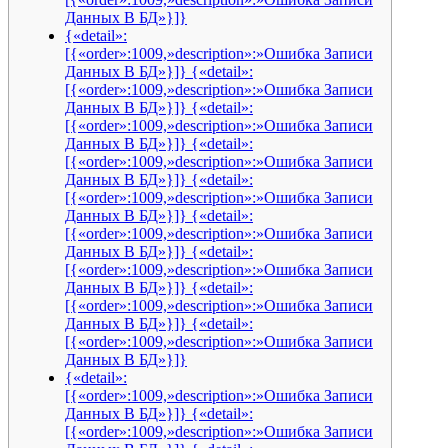
Данных В БД»}]}
{«detail»:
[{«order»:1009,»description»:»Ошибка Записи
Данных В БД»}]} {«detail»:
[{«order»:1009,»description»:»Ошибка Записи
Данных В БД»}]} {«detail»:
[{«order»:1009,»description»:»Ошибка Записи
Данных В БД»}]} {«detail»:
[{«order»:1009,»description»:»Ошибка Записи
Данных В БД»}]} {«detail»:
[{«order»:1009,»description»:»Ошибка Записи
Данных В БД»}]} {«detail»:
[{«order»:1009,»description»:»Ошибка Записи
Данных В БД»}]} {«detail»:
[{«order»:1009,»description»:»Ошибка Записи
Данных В БД»}]} {«detail»:
[{«order»:1009,»description»:»Ошибка Записи
Данных В БД»}]} {«detail»:
[{«order»:1009,»description»:»Ошибка Записи
Данных В БД»}]}
{«detail»:
[{«order»:1009,»description»:»Ошибка Записи
Данных В БД»}]} {«detail»:
[{«order»:1009,»description»:»Ошибка Записи