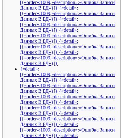
[{«order»:1009,»description»:»Ошибка Записи
Данных В БД»}]} {«detail»:
[{«order»:1009,»description»:»Ошибка Записи
Данных В БД»}]} {«detail»:
[{«order»:1009,»description»:»Ошибка Записи
Данных В БД»}]} {«detail»:
[{«order»:1009,»description»:»Ошибка Записи
Данных В БД»}]} {«detail»:
[{«order»:1009,»description»:»Ошибка Записи
Данных В БД»}]} {«detail»:
[{«order»:1009,»description»:»Ошибка Записи
Данных В БД»}]}
{«detail»:
[{«order»:1009,»description»:»Ошибка Записи
Данных В БД»}]} {«detail»:
[{«order»:1009,»description»:»Ошибка Записи
Данных В БД»}]} {«detail»:
[{«order»:1009,»description»:»Ошибка Записи
Данных В БД»}]} {«detail»:
[{«order»:1009,»description»:»Ошибка Записи
Данных В БД»}]} {«detail»:
[{«order»:1009,»description»:»Ошибка Записи
Данных В БД»}]} {«detail»:
[{«order»:1009,»description»:»Ошибка Записи
Данных В БД»}]} {«detail»: