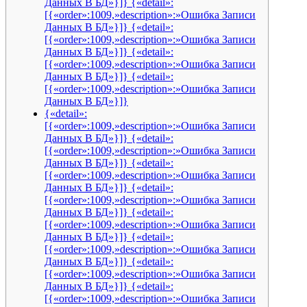
Данных В БД»}]} {«detail»:
[{«order»:1009,»description»:»Ошибка Записи
Данных В БД»}]} {«detail»:
[{«order»:1009,»description»:»Ошибка Записи
Данных В БД»}]} {«detail»:
[{«order»:1009,»description»:»Ошибка Записи
Данных В БД»}]} {«detail»:
[{«order»:1009,»description»:»Ошибка Записи
Данных В БД»}]}
{«detail»:
[{«order»:1009,»description»:»Ошибка Записи
Данных В БД»}]} {«detail»:
[{«order»:1009,»description»:»Ошибка Записи
Данных В БД»}]} {«detail»:
[{«order»:1009,»description»:»Ошибка Записи
Данных В БД»}]} {«detail»:
[{«order»:1009,»description»:»Ошибка Записи
Данных В БД»}]} {«detail»:
[{«order»:1009,»description»:»Ошибка Записи
Данных В БД»}]} {«detail»:
[{«order»:1009,»description»:»Ошибка Записи
Данных В БД»}]} {«detail»:
[{«order»:1009,»description»:»Ошибка Записи
Данных В БД»}]} {«detail»:
[{«order»:1009,»description»:»Ошибка Записи