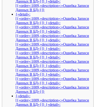
Данных В БД»}]} {«detail»:
[{«order»:1009,»description»:»Ошибка Записи
Данных В БД»}]}
{«detail»:
[{«order»:1009,»description»:»Ошибка Записи
Данных В БД»}]} {«detail»:
[{«order»:1009,»description»:»Ошибка Записи
Данных В БД»}]} {«detail»:
[{«order»:1009,»description»:»Ошибка Записи
Данных В БД»}]} {«detail»:
[{«order»:1009,»description»:»Ошибка Записи
Данных В БД»}]} {«detail»:
[{«order»:1009,»description»:»Ошибка Записи
Данных В БД»}]} {«detail»:
[{«order»:1009,»description»:»Ошибка Записи
Данных В БД»}]} {«detail»:
[{«order»:1009,»description»:»Ошибка Записи
Данных В БД»}]} {«detail»:
[{«order»:1009,»description»:»Ошибка Записи
Данных В БД»}]} {«detail»:
[{«order»:1009,»description»:»Ошибка Записи
Данных В БД»}]}
{«detail»:
[{«order»:1009,»description»:»Ошибка Записи
Данных В БД»}]} {«detail»: