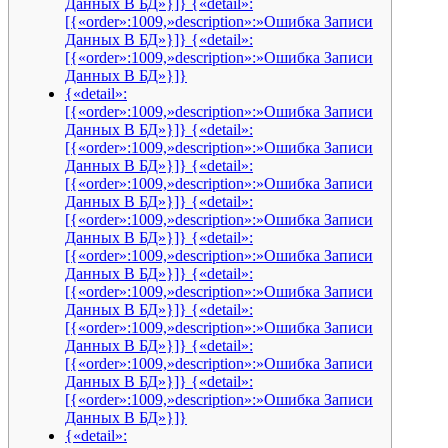
Данных В БД»}]} {«detail»:
[{«order»:1009,»description»:»Ошибка Записи
Данных В БД»}]} {«detail»:
[{«order»:1009,»description»:»Ошибка Записи
Данных В БД»}]}
{«detail»:
[{«order»:1009,»description»:»Ошибка Записи
Данных В БД»}]} {«detail»:
[{«order»:1009,»description»:»Ошибка Записи
Данных В БД»}]} {«detail»:
[{«order»:1009,»description»:»Ошибка Записи
Данных В БД»}]} {«detail»:
[{«order»:1009,»description»:»Ошибка Записи
Данных В БД»}]} {«detail»:
[{«order»:1009,»description»:»Ошибка Записи
Данных В БД»}]} {«detail»:
[{«order»:1009,»description»:»Ошибка Записи
Данных В БД»}]} {«detail»:
[{«order»:1009,»description»:»Ошибка Записи
Данных В БД»}]} {«detail»:
[{«order»:1009,»description»:»Ошибка Записи
Данных В БД»}]} {«detail»:
[{«order»:1009,»description»:»Ошибка Записи
Данных В БД»}]}
{«detail»: