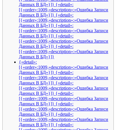
Данных В БД»}]} {«detail»:
[{«order»:1009,»description»:»Ошибка Записи
Данных В БД»}]} {«detail»:
[{«order»:1009,»description»:»Ошибка Записи
Данных В БД»}]} {«detail»:
[{«order»:1009,»description»:»Ошибка Записи
Данных В БД»}]} {«detail»:
[{«order»:1009,»description»:»Ошибка Записи
Данных В БД»}]} {«detail»:
[{«order»:1009,»description»:»Ошибка Записи
Данных В БД»}]}
{«detail»:
[{«order»:1009,»description»:»Ошибка Записи
Данных В БД»}]} {«detail»:
[{«order»:1009,»description»:»Ошибка Записи
Данных В БД»}]} {«detail»:
[{«order»:1009,»description»:»Ошибка Записи
Данных В БД»}]} {«detail»:
[{«order»:1009,»description»:»Ошибка Записи
Данных В БД»}]} {«detail»:
[{«order»:1009,»description»:»Ошибка Записи
Данных В БД»}]} {«detail»:
[{«order»:1009,»description»:»Ошибка Записи
Данных В БД»}]} {«detail»:
[{«order»:1009,»description»:»Ошибка Записи