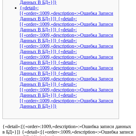
Данных В БД»}]}
{«detail»:
[{«order»:1009,»description»:»Ошибка Записи
Данных В БД»}]} {«detail»:
[{«order»:1009,»description»:»Ошибка Записи
Данных В БД»}]} {«detail»:
[{«order»:1009,»description»:»Ошибка Записи
Данных В БД»}]} {«detail»:
[{«order»:1009,»description»:»Ошибка Записи
Данных В БД»}]} {«detail»:
[{«order»:1009,»description»:»Ошибка Записи
Данных В БД»}]} {«detail»:
[{«order»:1009,»description»:»Ошибка Записи
Данных В БД»}]} {«detail»:
[{«order»:1009,»description»:»Ошибка Записи
Данных В БД»}]} {«detail»:
[{«order»:1009,»description»:»Ошибка Записи
Данных В БД»}]} {«detail»:
[{«order»:1009,»description»:»Ошибка Записи
Данных В БД»}]}
{«detail»:[{«order»:1009,»description»:»Ошибка записи данных
в БД»}]} {«detail»:[{«order»:1009,»description»:»Ошибка записи