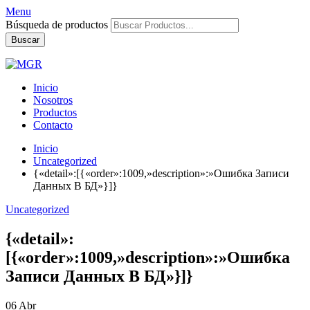
Menu
Búsqueda de productos
Buscar
Inicio
Nosotros
Productos
Contacto
Inicio
Uncategorized
{«detail»:[{«order»:1009,»description»:»Ошибка Записи
Данных В БД»}]}
Uncategorized
{«detail»:
[{«order»:1009,»description»:»Ошибка
Записи Данных В БД»}]}
06
Abr