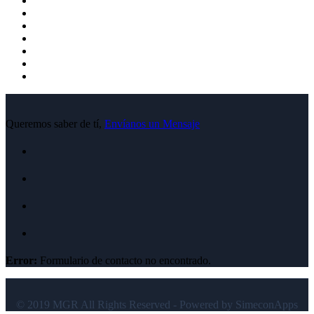
Queremos saber de tí,
Envíanos un Mensaje
Error:
Formulario de contacto no encontrado.
© 2019 MGR All Rights Reserved - Powered by SimeconApps