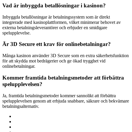
Vad är inbyggda betallösningar i kasinon?
Inbyggda betallösningar är betalningssystem som är direkt
integrerade med kasinoplattformen, vilket minimerar behovet av
externa betalningsleverantörer och erbjuder en smidigare
spelupplevelse.
Är 3D Secure ett krav för onlinebetalningar?
Många kasinon använder 3D Secure som en extra säkerhetsfunktion
för att skydda mot bedrägerier och ge ökad trygghet vid
onlinebetalningar.
Kommer framtida betalningsmetoder att förbättra
spelupplevelsen?
Ja, framtida betalningsmetoder kommer sannolikt att förbättra
spelupplevelsen genom att erbjuda snabbare, säkrare och bekvämare
betalningsalternativ.