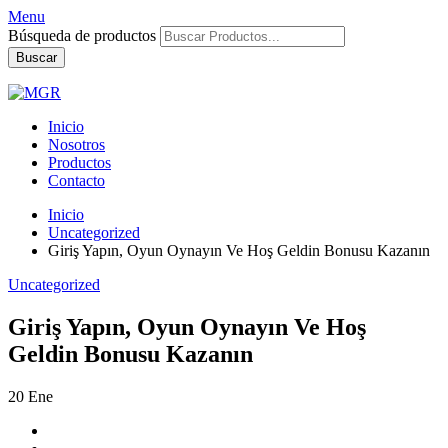
Menu
Búsqueda de productos
Buscar
Inicio
Nosotros
Productos
Contacto
Inicio
Uncategorized
Giriş Yapın, Oyun Oynayın Ve Hoş Geldin Bonusu Kazanın
Uncategorized
Giriş Yapın, Oyun Oynayın Ve Hoş
Geldin Bonusu Kazanın
20
Ene