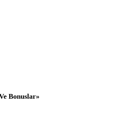
 Ve Bonuslar»