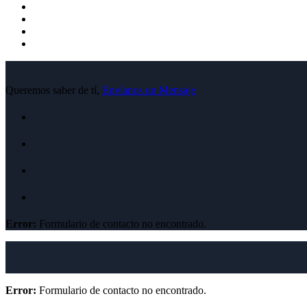
Queremos saber de tí,
Envíanos un Mensaje
Error:
Formulario de contacto no encontrado.
Error:
Formulario de contacto no encontrado.