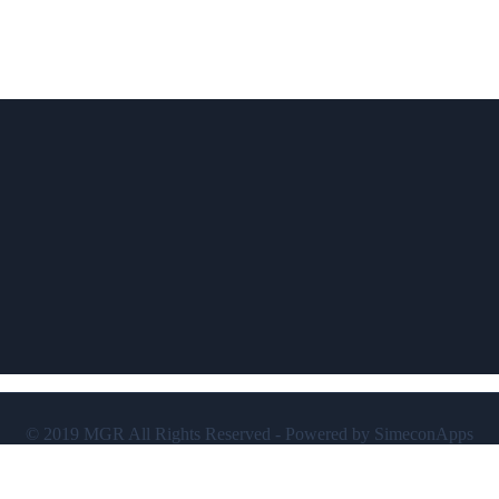
© 2019 MGR All Rights Reserved - Powered by SimeconApps