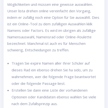
Möglichkeiten und müssen eine gewisse auswählen.
Unser lista drehen online vereinfacht den Vorgang,
indem er zufällig noch eine Option für Sie auswählt. Dies
ist ein Online-Tool zu dem zufälligen Auswählen kklk
Namens oder Factors. Es wird im übrigen als zufällige
Namensauswahl, Namensrad oder Online-Roulette
bezeichnet. Manchmal ist auch es für Menschen
schwierig, Entscheidungen zu treffen.
Tragen Sie expire Namen aller Ihrer Schüler auf
dieses Rad ein ebenso drehen Sie ha sido, um zu
wahrnehmen, wer die folgende Frage beantwortet
oder die folgende Passage liest.
Erstellen Sie dann eine Liste der vorhandenen
Optionen oder Kandidaten ebenso wählen Sie viele
nach dem Zufallsprinzip aus.