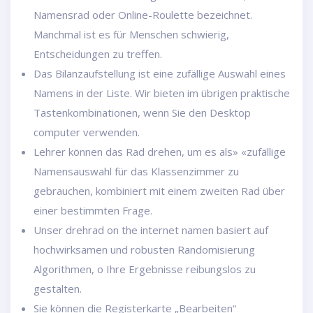
Namensrad oder Online-Roulette bezeichnet.
Manchmal ist es für Menschen schwierig,
Entscheidungen zu treffen.
Das Bilanzaufstellung ist eine zufällige Auswahl eines
Namens in der Liste. Wir bieten im übrigen praktische
Tastenkombinationen, wenn Sie den Desktop
computer verwenden.
Lehrer können das Rad drehen, um es als» «zufällige
Namensauswahl für das Klassenzimmer zu
gebrauchen, kombiniert mit einem zweiten Rad über
einer bestimmten Frage.
Unser drehrad on the internet namen basiert auf
hochwirksamen und robusten Randomisierung
Algorithmen, o Ihre Ergebnisse reibungslos zu
gestalten.
Sie können die Registerkarte „Bearbeiten“