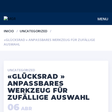
MENU
INICIO
UNCATEGORIZED
«GLÜCKSRAD » ANPASSBARES WERKZEUG FÜR ZUFÄLLIGE
AUSWAHL
UNCATEGORIZED
«GLÜCKSRAD »
ANPASSBARES
WERKZEUG FÜR
ZUFÄLLIGE AUSWAHL
06
ABR