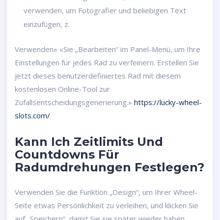
verwenden, um Fotografier und beliebigen Text
einzufügen, z.
Verwenden» «Sie „Bearbeiten“ im Panel-Menü, um Ihre
Einstellungen für jedes Rad zu verfeinern. Erstellen Sie
jetzt dieses benutzerdefiniertes Rad mit diesem
kostenlosen Online-Tool zur
Zufallsentscheidungsgenerierung.»
https://lucky-wheel-
slots.com/
Kann Ich Zeitlimits Und
Countdowns Für
Radumdrehungen Festlegen?
Verwenden Sie die Funktion „Design“, um Ihrer Wheel-
Seite etwas Persönlichkeit zu verleihen, und klicken Sie
auf „Speichern“, damit Sie sie später wieder haben