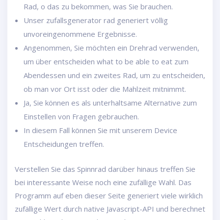
Rad, o das zu bekommen, was Sie brauchen.
Unser zufallsgenerator rad generiert völlig
unvoreingenommene Ergebnisse.
Angenommen, Sie möchten ein Drehrad verwenden,
um über entscheiden what to be able to eat zum
Abendessen und ein zweites Rad, um zu entscheiden,
ob man vor Ort isst oder die Mahlzeit mitnimmt.
Ja, Sie können es als unterhaltsame Alternative zum
Einstellen von Fragen gebrauchen.
In diesem Fall können Sie mit unserem Device
Entscheidungen treffen.
Verstellen Sie das Spinnrad darüber hinaus treffen Sie
bei interessante Weise noch eine zufällige Wahl. Das
Programm auf eben dieser Seite generiert viele wirklich
zufällige Wert durch native Javascript-API und berechnet