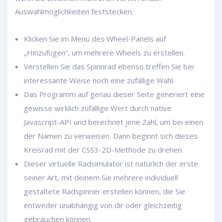
Auswahlmöglichkeiten feststecken.
Klicken Sie im Menü des Wheel-Panels auf
„Hinzufügen“, um mehrere Wheels zu erstellen.
Verstellen Sie das Spinnrad ebenso treffen Sie bei
interessante Weise noch eine zufällige Wahl.
Das Programm auf genau dieser Seite generiert eine
gewisse wirklich zufällige Wert durch native
Javascript-API und berechnet jene Zahl, um bei einen
der Namen zu verweisen. Dann beginnt sich dieses
Kreisrad mit der CSS3-2D-Methode zu drehen.
Dieser virtuelle Radsimulator ist natürlich der erste
seiner Art, mit deinem Sie mehrere individuell
gestaltete Radspinner erstellen können, die Sie
entweder unabhängig von dir oder gleichzeitig
gebrauchen können.